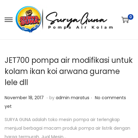
0
S
S
k
k
i
i
p
p
t
t
JET700 pompa air modifikasi untuk
o
o
kolam ikan koi arwana gurame
n
c
lele dll
a
o
v
n
.
.
P
J
November 18, 2017
by
admin maratus
No comments
i
t
o
a
yet
g
e
s
n
a
n
SURYA GUNA adalah toko mesin pompa air terlengkap
t
u
t
t
menjual berbagai macam produk pompa air listrik dengan
e
a
i
harga termurah. Jual Mesin…