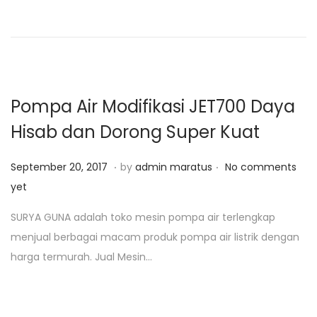
n
2
0
2
0
Pompa Air Modifikasi JET700 Daya
Hisab dan Dorong Super Kuat
.
.
P
J
September 20, 2017
by
admin maratus
No comments
o
a
yet
s
n
SURYA GUNA adalah toko mesin pompa air terlengkap
t
u
menjual berbagai macam produk pompa air listrik dengan
e
a
harga termurah. Jual Mesin…
d
r
o
i
n
2