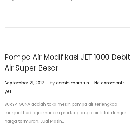
d
r
o
i
n
2
5
,
2
0
Pompa Air Modifikasi JET 1000 Debit
1
Air Super Besar
9
.
.
P
J
September 21, 2017
by
admin maratus
No comments
o
u
yet
s
l
SURYA GUNA adalah toko mesin pompa air terlengkap
t
i
menjual berbagai macam produk pompa air listrik dengan
e
2
harga termurah. Jual Mesin…
d
8
o
,