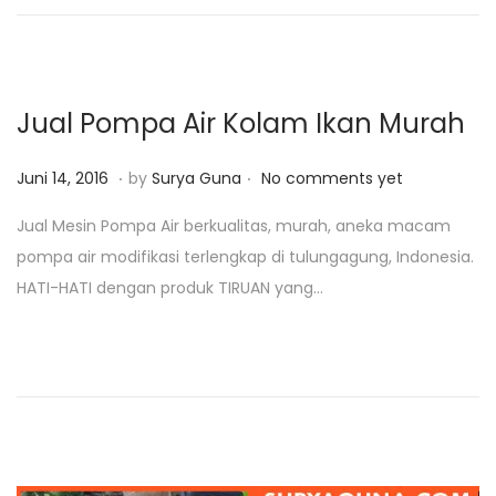
5
,
2
0
Jual Pompa Air Kolam Ikan Murah
1
9
.
.
P
J
Juni 14, 2016
by
Surya Guna
No comments yet
o
a
Jual Mesin Pompa Air berkualitas, murah, aneka macam
s
n
pompa air modifikasi terlengkap di tulungagung, Indonesia.
t
u
HATI-HATI dengan produk TIRUAN yang…
e
a
d
r
o
i
n
2
5
,
2