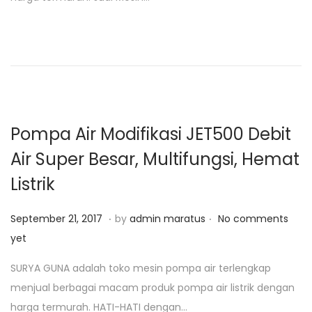
d
r
o
o
i
n
n
2
5
,
2
0
Pompa Air Modifikasi JET500 Debit
1
Air Super Besar, Multifungsi, Hemat
9
Listrik
.
.
P
J
September 21, 2017
by
admin maratus
No comments
o
a
yet
s
n
SURYA GUNA adalah toko mesin pompa air terlengkap
t
u
menjual berbagai macam produk pompa air listrik dengan
e
a
harga termurah. HATI-HATI dengan…