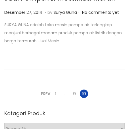
.
.
P
A
Desember 27, 2014
by
Surya Guna
No comments yet
o
g
SURYA GUNA adalah toko mesin pompa air terlengkap
s
u
menjual berbagai macam produk pompa air listrik dengan
t
s
harga termurah. Jual Mesin…
e
t
d
u
o
s
n
1
7
,
P
2
PREV
1
…
9
10
0
a
2
Katagori Produk
0
g
K