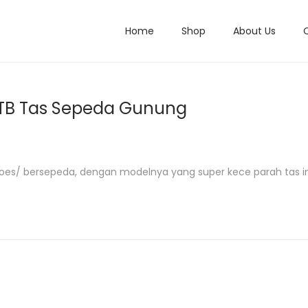
Home
Shop
About Us
TB Tas Sepeda Gunung
goes/ bersepeda, dengan modelnya yang super kece parah tas in