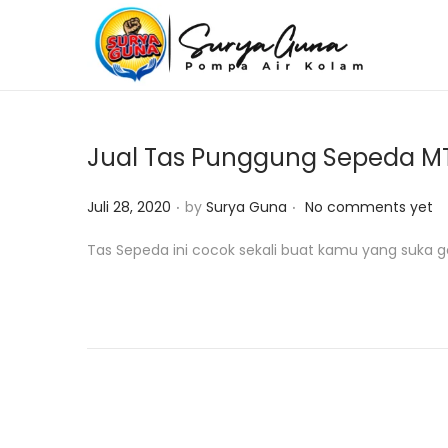
S
S
k
k
i
i
p
p
Jual Tas Punggung Sepeda M
t
t
o
o
.
.
P
Juli 28, 2020
by
Surya Guna
No comments yet
n
c
o
Tas Sepeda ini cocok sekali buat kamu yang suka 
a
o
s
v
n
t
i
t
e
g
e
d
a
n
o
t
t
n
i