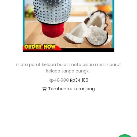
o
n
mata parut kelapa bulat mata pisau mesin parut
kelapa tanpa cungkil
H
H
Rp
40.000
Rp
34.100
a
a
Tambah ke keranjang
r
r
g
g
a
a
a
s
s
a