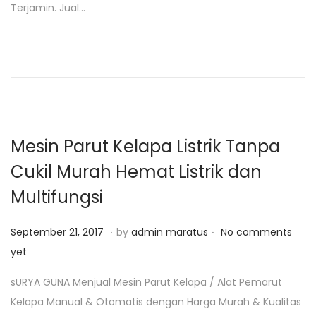
Terjamin. Jual…
d
a
o
r
n
i
4
,
2
0
Mesin Parut Kelapa Listrik Tanpa
1
Cukil Murah Hemat Listrik dan
9
Multifungsi
.
.
P
J
September 21, 2017
by
admin maratus
No comments
o
a
yet
s
n
sURYA GUNA Menjual Mesin Parut Kelapa / Alat Pemarut
t
u
Kelapa Manual & Otomatis dengan Harga Murah & Kualitas
e
a