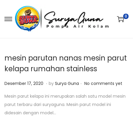
0
S
S
k
k
i
i
p
p
t
t
mesin parutan nanas mesin parut
o
o
kelapa rumahan stainless
n
c
.
.
a
o
P
J
Desember 17, 2020
by
Surya Guna
No comments yet
v
n
o
a
Mesin parut kelapa ini merupakan salah satu model mesin
i
t
s
n
parut terbaru dari suryaguna. Mesin parut model ini
g
e
t
u
didesain dengan model…
a
n
e
a
t
t
d
r
i
o
i