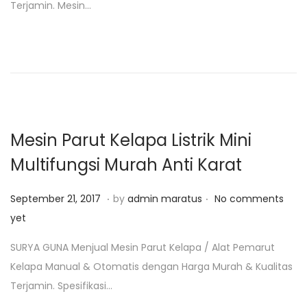
Terjamin. Mesin…
d
r
o
i
n
2
6
,
2
0
Mesin Parut Kelapa Listrik Mini
1
Multifungsi Murah Anti Karat
9
.
.
P
J
September 21, 2017
by
admin maratus
No comments
o
a
yet
s
n
SURYA GUNA Menjual Mesin Parut Kelapa / Alat Pemarut
t
u
Kelapa Manual & Otomatis dengan Harga Murah & Kualitas
e
a
Terjamin. Spesifikasi…
d
r