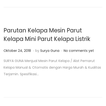
o
n
2
n
3
,
2
Parutan Kelapa Mesin Parut
0
Kelapa Mini Parut Kelapa Listrik
2
5
.
.
P
J
Oktober 24, 2018
by
Surya Guna
No comments yet
o
a
SURYA GUNA Menjual Mesin Parut Kelapa / Alat Pemarut
s
n
Kelapa Manual & Otomatis dengan Harga Murah & Kualitas
t
u
Terjamin. Spesifikasi…
e
a
d
r
o
i
n
2
6