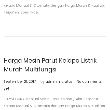
s
n
Kelapa Manual & Otomatis dengan Harga Murah & Kualitas
t
u
Terjamin. Spesifikasi…
e
a
d
r
o
i
n
2
5
,
2
Harga Mesin Parut Kelapa Listrik
0
Murah Multifungsi
1
9
.
.
P
F
September 21, 2017
by
admin maratus
No comments
o
e
yet
s
b
SURYA GUNA Menjual Mesin Parut Kelapa / Alat Pemarut
t
r
Kelapa Manual & Otomatis dengan Harga Murah & Kualitas
e
u