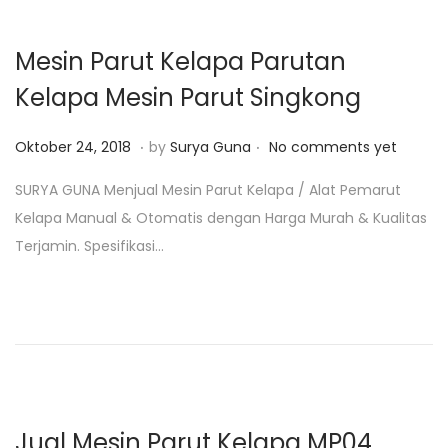
,
2
Mesin Parut Kelapa Parutan
0
Kelapa Mesin Parut Singkong
1
9
.
.
P
J
Oktober 24, 2018
by
Surya Guna
No comments yet
o
a
SURYA GUNA Menjual Mesin Parut Kelapa / Alat Pemarut
s
n
Kelapa Manual & Otomatis dengan Harga Murah & Kualitas
t
u
Terjamin. Spesifikasi…
e
a
d
r
o
i
n
2
4
,
2
Jual Mesin Parut Kelapa MP04