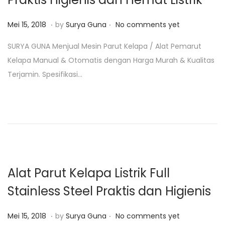
1
9
.
.
P
J
Mei 15, 2018
by
Surya Guna
No comments yet
o
a
SURYA GUNA Menjual Mesin Parut Kelapa / Alat Pemarut
s
n
Kelapa Manual & Otomatis dengan Harga Murah & Kualitas
t
u
Terjamin. Spesifikasi…
e
a
d
r
o
i
n
2
6
,
2
Alat Parut Kelapa Listrik Full
0
Stainless Steel Praktis dan Higienis
1
9
.
.
P
F
Mei 15, 2018
by
Surya Guna
No comments yet