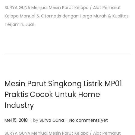
o
e
SURYA GUNA Menjual Mesin Parut Kelapa / Alat Pemarut
s
b
Kelapa Manual & Otomatis dengan Harga Murah & Kualitas
t
r
Terjamin. Jual…
e
u
d
a
o
r
n
i
4
,
2
Mesin Parut Singkong Listrik MP01
0
Praktis Cocok Untuk Home
1
Industry
9
.
.
P
J
Mei 15, 2018
by
Surya Guna
No comments yet
o
a
SURYA GUNA Menjual Mesin Parut Kelapa / Alat Pemarut