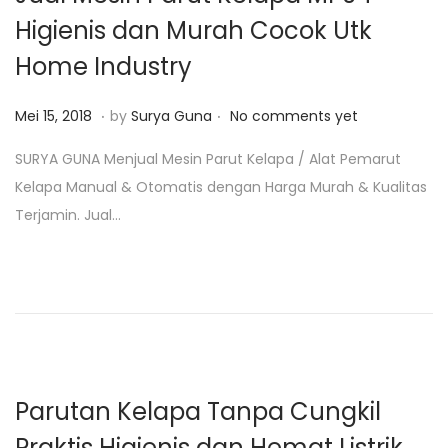
0
Higienis dan Murah Cocok Utk
1
Home Industry
9
.
.
P
F
Mei 15, 2018
by
Surya Guna
No comments yet
o
e
SURYA GUNA Menjual Mesin Parut Kelapa / Alat Pemarut
s
b
Kelapa Manual & Otomatis dengan Harga Murah & Kualitas
t
r
Terjamin. Jual…
e
u
d
a
o
r
n
i
4
,
2
Parutan Kelapa Tanpa Cungkil
0
Praktis Higienis dan Hemat Listrik