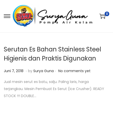
0
S
S
k
k
i
i
p
p
t
t
Serutan Es Bahan Stainless Steel
o
o
Higienis dan Praktis Digunakan
n
c
.
.
a
o
P
J
Juni 7, 2018
by
Surya Guna
No comments yet
v
n
o
a
Jual mesin serut es batu, salju. Paling laris, harga
i
t
s
n
terjangkau. Mesin Pembuat Es Serut (Ice Crusher). READY
g
e
t
u
STOCK !!! DOUBLE…
a
n
e
a
t
t
d
r
i
o
i