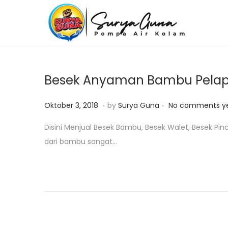
S
S
k
k
i
i
p
p
Besek Anyaman Bambu Pelapis
t
t
o
o
.
.
P
F
Oktober 3, 2018
by
Surya Guna
No comments y
n
c
o
e
Disini Menjual Besek Bambu, Besek Walet, Besek Pinc
a
o
s
b
dari bambu sangat…
v
n
t
r
i
t
e
u
g
e
d
a
a
n
o
r
t
t
n
i
i
4