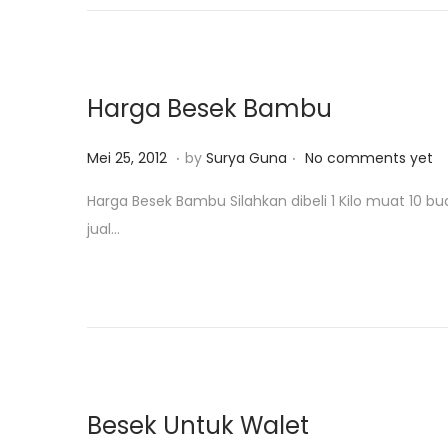
o
2
n
0
1
8
Harga Besek Bambu
.
.
P
M
Mei 25, 2012
by
Surya Guna
No comments yet
o
e
Harga Besek Bambu Silahkan dibeli 1 Kilo muat 10
s
i
jual…
t
2
e
5
d
,
o
2
n
0
1
8
Besek Untuk Walet