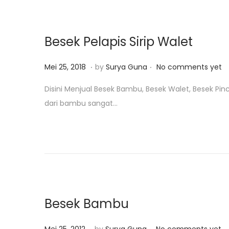
n
2
4
,
Besek Pelapis Sirip Walet
2
0
.
.
P
J
Mei 25, 2018
by
Surya Guna
No comments yet
1
o
a
Disini Menjual Besek Bambu, Besek Walet, Besek Pinc
9
s
n
dari bambu sangat…
t
u
e
a
d
r
o
i
n
2
4
,
Besek Bambu
2
0
.
.
P
M