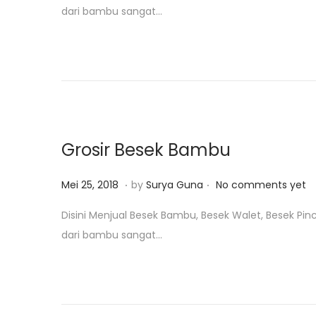
dari bambu sangat…
t
r
e
u
d
a
o
r
n
i
4
,
Grosir Besek Bambu
2
0
.
.
P
J
Mei 25, 2018
by
Surya Guna
No comments yet
1
o
a
Disini Menjual Besek Bambu, Besek Walet, Besek Pinc
9
s
n
dari bambu sangat…
t
u
e
a
d
r
o
i