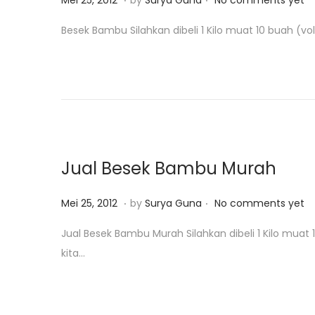
Mei 25, 2012
by
Surya Guna
No comments yet
1
o
e
Besek Bambu Silahkan dibeli 1 Kilo muat 10 buah (
9
s
i
t
2
e
5
d
,
o
2
n
0
1
Jual Besek Bambu Murah
8
.
.
P
M
Mei 25, 2012
by
Surya Guna
No comments yet
o
e
Jual Besek Bambu Murah Silahkan dibeli 1 Kilo mu
s
i
kita…
t
2
e
5
d
,