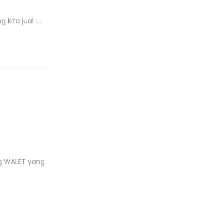
kita jual :…
ng WALET yang