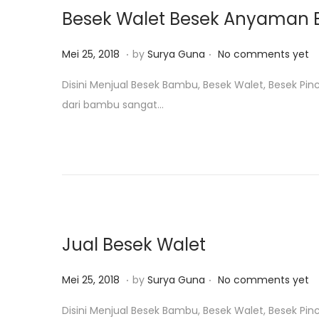
o
,
Besek Walet Besek Anyaman
n
2
0
.
.
P
F
Mei 25, 2018
by
Surya Guna
No comments yet
1
o
e
Disini Menjual Besek Bambu, Besek Walet, Besek Pinc
9
s
b
dari bambu sangat…
t
r
e
u
d
a
o
r
n
i
4
,
Jual Besek Walet
2
0
.
.
P
F
Mei 25, 2018
by
Surya Guna
No comments yet
1
o
e
Disini Menjual Besek Bambu, Besek Walet, Besek Pinc
9
s
b