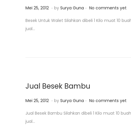
.
.
P
M
Mei 25, 2012
by
Surya Guna
No comments yet
o
e
Besek Untuk Walet Silahkan dibeli 1 Kilo muat 10 
s
i
jual…
t
2
e
5
d
,
o
2
n
0
1
8
Jual Besek Bambu
.
.
P
M
Mei 25, 2012
by
Surya Guna
No comments yet
o
e
Jual Besek Bambu Silahkan dibeli 1 Kilo muat 10 b
s
i
jual…
t
2