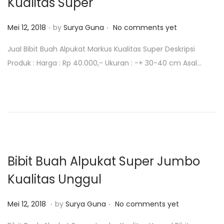
Kualitas Super
.
.
P
Mei 12, 2018
by
Surya Guna
No comments yet
o
Jual Bibit Buah Alpukat Markus Kualitas Super Deskripsi
s
Produk : Harga : Rp 40.000,- Ukuran : -+ 30-40 cm Asal…
t
e
d
o
n
Bibit Buah Alpukat Super Jumbo
Kualitas Unggul
.
.
P
O
Mei 12, 2018
by
Surya Guna
No comments yet
o
k