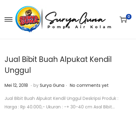
0
S
S
k
k
i
i
p
p
t
t
Jual Bibit Buah Alpukat Kendil
o
o
Unggul
n
c
.
.
a
o
P
M
Mei 12, 2018
by
Surya Guna
No comments yet
v
n
o
e
Jual Bibit Buah Alpukat Kendil Unggul Deskripsi Produk :
i
t
s
i
Harga : Rp 40.000,- Ukuran : -+ 30-40 cm Asal Bibit…
g
e
t
1
a
n
e
2
t
t
d
,
i
o
2