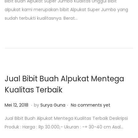
Bibit Buah Alpukat Super Jumbo Kualitas Unggul Bibit
s
t
alpukat kami merupakan bibit Alpukat Super Jumbo yang
t
o
sudah terbukti kualitasnya. Berat…
e
b
d
e
o
r
n
1
5
,
2
Jual Bibit Buah Alpukat Mentega
0
Kualitas Terbaik
1
9
.
.
P
M
Mei 12, 2018
by
Surya Guna
No comments yet
o
e
Jual Bibit Buah Alpukat Mentega Kualitas Terbaik Deskripsi
s
i
Produk : Harga : Rp 30.000,- Ukuran : -+ 30-40 cm Asal…
t
1