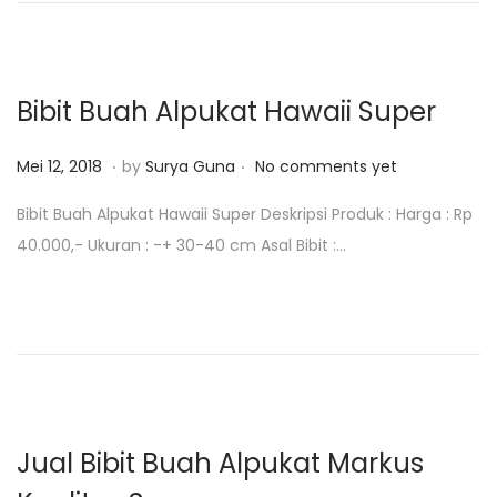
o
n
0
n
1
8
Bibit Buah Alpukat Hawaii Super
.
.
P
M
Mei 12, 2018
by
Surya Guna
No comments yet
o
e
Bibit Buah Alpukat Hawaii Super Deskripsi Produk : Harga : Rp
s
i
40.000,- Ukuran : -+ 30-40 cm Asal Bibit :…
t
1
e
2
d
,
o
2
n
0
1
8
Jual Bibit Buah Alpukat Markus