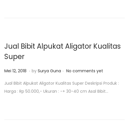
e
2
d
,
o
2
n
0
1
8
Jual Bibit Alpukat Aligator Kualitas
Super
.
.
P
M
Mei 12, 2018
by
Surya Guna
No comments yet
o
e
Jual Bibit Alpukat Aligator Kualitas Super Deskripsi Produk :
s
i
Harga : Rp 50.000,- Ukuran : -+ 30-40 cm Asal Bibit…
t
1
e
2
d
,
o
2
n
0