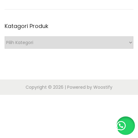
o
n
2
n
0
Katagori Produk
2
5
K
a
t
a
g
o
Copyright © 2026
| Powered by
Woostify
r
i
P
r
o
d