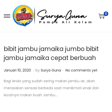
0
S
S
k
k
i
i
p
p
t
t
bibit jambu jamaika jumbo bibit
o
o
jambu jamaika cepat berbuah
n
c
.
.
a
o
P
M
Januari 10, 2020
by
Surya Guna
No comments yet
v
n
o
a
Bagi Anda yang sudah sering makan jambu air, akan
i
t
s
r
merasakan sensasi berbeda saat menikmati enak dan
g
e
t
e
lezatnya makan buah Jambu…
a
n
e
t
t
t
d
8
i
o
,