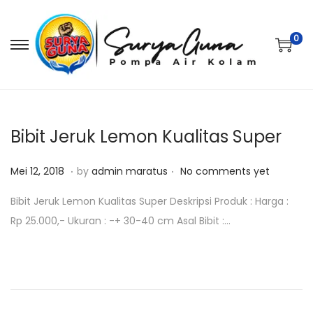
0
S
S
k
k
i
i
p
p
t
t
Bibit Jeruk Lemon Kualitas Super
o
o
.
.
P
M
n
c
Mei 12, 2018
by
admin maratus
No comments yet
o
e
a
o
Bibit Jeruk Lemon Kualitas Super Deskripsi Produk : Harga :
s
i
v
n
Rp 25.000,- Ukuran : -+ 30-40 cm Asal Bibit :…
t
1
i
t
e
2
g
e
d
,
a
n
o
2
t
t
n
0
i