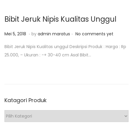
1
o
8
n
Bibit Jeruk Nipis Kualitas Unggul
.
.
P
M
Mei 5, 2018
by
admin maratus
No comments yet
o
e
Bibit Jeruk Nipis Kualitas unggul Deskripsi Produk : Harga : Rp
s
i
25.000, – Ukuran : -+ 30-40 cm Asal Bibit…
t
1
e
2
d
,
o
2
n
0
Katagori Produk
1
8
K
a
t