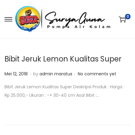
0
S
S
k
k
i
i
p
p
t
t
Bibit Jeruk Lemon Kualitas Super
o
o
.
.
P
M
n
c
Mei 12, 2018
by
admin maratus
No comments yet
o
e
a
o
Bibit Jeruk Lemon Kualitas Super Deskripsi Produk : Harga :
s
i
v
n
Rp 25.000,- Ukuran : -+ 30-40 cm Asal Bibit :…
t
1
i
t
e
2
g
e
d
,
a
n
o
2
t
t
n
0
i