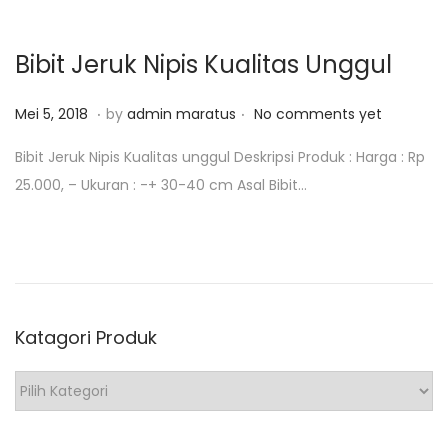
1
o
8
n
Bibit Jeruk Nipis Kualitas Unggul
.
.
P
M
Mei 5, 2018
by
admin maratus
No comments yet
o
e
Bibit Jeruk Nipis Kualitas unggul Deskripsi Produk : Harga : Rp
s
i
25.000, – Ukuran : -+ 30-40 cm Asal Bibit…
t
1
e
2
d
,
o
2
n
0
Katagori Produk
1
8
K
a
t