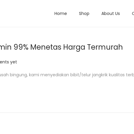
Home
Shop
About Us
ijamin 99% Menetas Harga Termurah
nts yet
usah bingung, kami menyediakan bibit/telur jangkrik kualitas ter