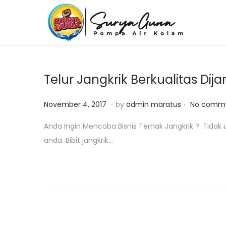
S
S
k
k
i
i
p
p
Telur Jangkrik Berkualitas D
t
t
o
o
.
.
P
J
November 4, 2017
by
admin maratus
No comme
n
c
o
u
Anda Ingin Mencoba Bisnis Ternak Jangkrik ?. Tidak 
a
o
s
l
anda. Bibit jangkrik…
v
n
t
i
i
t
e
2
g
e
d
5
a
n
o
,
t
t
n
2
i
0