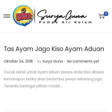
0
S
S
k
k
i
i
p
p
t
t
Tas Ayam Jago Kiso Ayam Aduan
o
o
.
.
P
J
n
c
Oktober 24, 2018
by
Surya Guna
No comments yet
o
a
a
o
Cocok sekali untuk ayam aduan jawara anda bisa dibawa
s
n
v
n
kemanapun ketika akan berlomba. pesan sekarang juga.
t
u
i
t
Tersedia berbagai pilihan model….
e
a
g
e
d
r
a
n
o
i
t
t
n
2
i