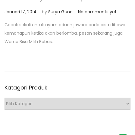
0
1
.
.
P
J
Januari 17, 2014
by
Surya Guna
No comments yet
9
o
a
Cocok sekali untuk ayam aduan jawara anda bisa dibawa
s
n
kemanapun ketika akan berlomba. pesan sekarang juga.
t
u
Warna Bisa Milih Bebas….
e
a
d
r
o
i
n
2
9
Katagori Produk
,
2
K
0
a
1
t
9
a