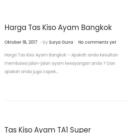
4
o
,
n
2
Harga Tas Kiso Ayam Bangkok
0
1
.
.
P
J
Oktober 18, 2017
by
Surya Guna
No comments yet
9
o
a
Harga Tas Kiso Ayam Bangkok – Apakah anda kesulitan
s
n
membawa jalan-jalan ayam kesayangan anda ? Dan
t
u
apakah anda juga capek…
e
a
d
r
o
i
n
2
9
,
2
Tas Kiso Ayam TA1 Super