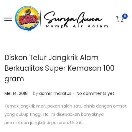
0
S
S
k
k
i
i
p
p
t
t
Diskon Telur Jangkrik Alam
o
o
Berkualitas Super Kemasan 100
n
c
gram
a
o
v
n
.
.
P
M
Mei 14, 2018
by
admin maratus
No comments yet
i
t
o
e
g
e
Ternak jangkrik merupakan salah satu bisnis dengan omset
s
i
a
n
yang cukup tinggi. Hal ini disebabkan banyaknya
t
1
t
t
permintaan jangkrik di pasaran. Untuk…
e
4
i