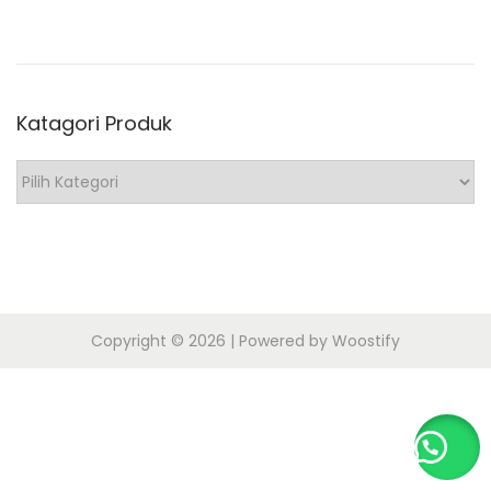
o
n
2
n
0
2
Katagori Produk
0
K
a
t
a
g
o
Copyright © 2026
| Powered by
Woostify
r
i
P
r
o