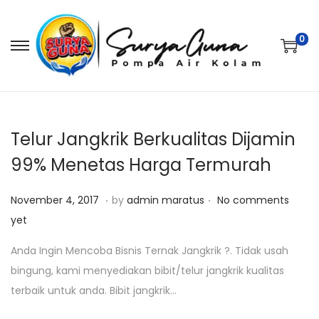
0
S
S
k
k
i
i
p
p
t
t
Telur Jangkrik Berkualitas Dijamin
o
o
99% Menetas Harga Termurah
n
c
.
.
a
o
P
J
November 4, 2017
by
admin maratus
No comments
v
n
o
u
yet
i
t
s
l
Anda Ingin Mencoba Bisnis Ternak Jangkrik ?. Tidak usah
g
e
t
i
bingung, kami menyediakan bibit/telur jangkrik kualitas
a
n
e
2
terbaik untuk anda. Bibit jangkrik…
t
t
d
5
i
o
,