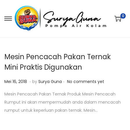
0
S
S
k
k
i
i
p
p
t
t
Mesin Pencacah Pakan Ternak
o
o
Mini Praktis Digunakan
n
c
.
.
a
o
P
M
Mei 16, 2018
by
Surya Guna
No comments yet
v
n
o
e
Mesin Pencacah Pakan Ternak Produk Mesin Pencacah
i
t
s
i
Rumput ini akan mempermudah anda dalam mencacah
g
e
t
2
rumput untuk keperluan pakan ternak. Mesin…
a
n
e
1
t
t
d
,
i
o
2