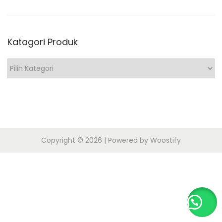
o
n
0
n
1
Katagori Produk
8
K
a
t
a
g
o
Copyright © 2026
| Powered by
Woostify
r
i
P
r
o
d