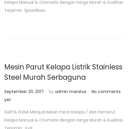
Kelapa Manual & Otomatis dengan Harga Murah & Kualitas
e
a
Terjamin. Spesifikasi…
d
r
o
i
n
2
5
,
2
0
Mesin Parut Kelapa Listrik Stainless
1
Steel Murah Serbaguna
9
.
.
P
F
September 20, 2017
by
admin maratus
No comments
o
e
yet
s
b
SURYA GUNA Menjual Mesin Parut Kelapa / Alat Pemarut
t
r
Kelapa Manual & Otomatis dengan Harga Murah & Kualitas
e
u
Terjamin. Jual…