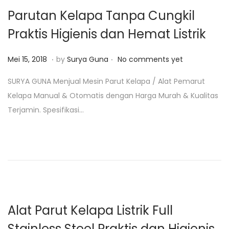
2
Parutan Kelapa Tanpa Cungkil
0
Praktis Higienis dan Hemat Listrik
1
9
.
.
P
J
Mei 15, 2018
by
Surya Guna
No comments yet
o
a
SURYA GUNA Menjual Mesin Parut Kelapa / Alat Pemarut
s
n
Kelapa Manual & Otomatis dengan Harga Murah & Kualitas
t
u
Terjamin. Spesifikasi…
e
a
d
r
o
i
n
2
6
,
2
Alat Parut Kelapa Listrik Full
0
Stainless Steel Praktis dan Higienis