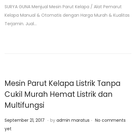
s
b
SURYA GUNA Menjual Mesin Parut Kelapa / Alat Pemarut
t
r
Kelapa Manual & Otomatis dengan Harga Murah & Kualitas
e
u
Terjamin. Jual…
d
a
o
r
n
i
4
,
2
0
Mesin Parut Kelapa Listrik Tanpa
1
Cukil Murah Hemat Listrik dan
9
Multifungsi
.
.
P
J
September 21, 2017
by
admin maratus
No comments
o
a
yet