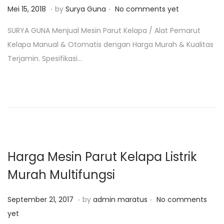
.
.
P
J
Mei 15, 2018
by
Surya Guna
No comments yet
o
a
SURYA GUNA Menjual Mesin Parut Kelapa / Alat Pemarut
s
n
Kelapa Manual & Otomatis dengan Harga Murah & Kualitas
t
u
Terjamin. Spesifikasi…
e
a
d
r
o
i
n
2
5
,
2
Harga Mesin Parut Kelapa Listrik
0
Murah Multifungsi
1
9
.
.
P
F
September 21, 2017
by
admin maratus
No comments
o
e
yet