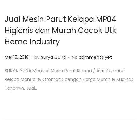
,
2
Jual Mesin Parut Kelapa MP04
0
Higienis dan Murah Cocok Utk
1
Home Industry
9
.
.
P
F
Mei 15, 2018
by
Surya Guna
No comments yet
o
e
SURYA GUNA Menjual Mesin Parut Kelapa / Alat Pemarut
s
b
Kelapa Manual & Otomatis dengan Harga Murah & Kualitas
t
r
Terjamin. Jual…
e
u
d
a
o
r
n
i
4
,