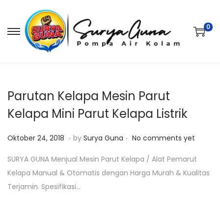
0
S
S
k
k
i
i
p
p
t
t
Parutan Kelapa Mesin Parut
o
o
Kelapa Mini Parut Kelapa Listrik
n
c
.
.
a
o
P
J
Oktober 24, 2018
by
Surya Guna
No comments yet
v
n
o
a
SURYA GUNA Menjual Mesin Parut Kelapa / Alat Pemarut
i
t
s
n
Kelapa Manual & Otomatis dengan Harga Murah & Kualitas
g
e
t
u
Terjamin. Spesifikasi…
a
n
e
a
t
t
d
r
i
o
i