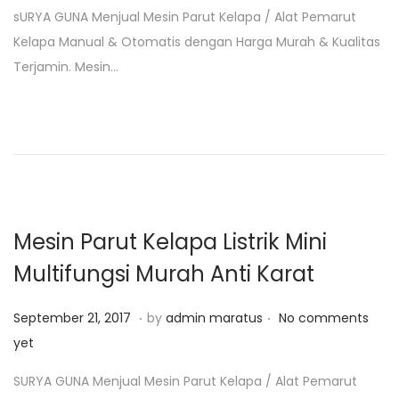
s
n
sURYA GUNA Menjual Mesin Parut Kelapa / Alat Pemarut
t
u
Kelapa Manual & Otomatis dengan Harga Murah & Kualitas
e
a
Terjamin. Mesin…
d
r
o
i
n
2
6
,
2
0
Mesin Parut Kelapa Listrik Mini
1
Multifungsi Murah Anti Karat
9
.
.
P
J
September 21, 2017
by
admin maratus
No comments
o
a
yet
s
n
SURYA GUNA Menjual Mesin Parut Kelapa / Alat Pemarut
t
u