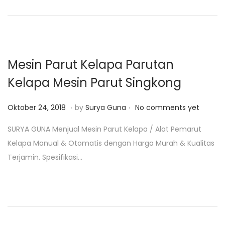
o
n
2
n
6
,
2
Mesin Parut Kelapa Parutan
0
Kelapa Mesin Parut Singkong
1
9
.
.
P
J
Oktober 24, 2018
by
Surya Guna
No comments yet
o
a
SURYA GUNA Menjual Mesin Parut Kelapa / Alat Pemarut
s
n
Kelapa Manual & Otomatis dengan Harga Murah & Kualitas
t
u
Terjamin. Spesifikasi…
e
a
d
r
o
i
n
2
4