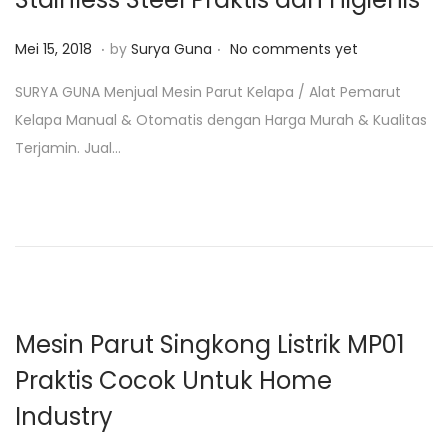
1
9
.
.
P
F
Mei 15, 2018
by
Surya Guna
No comments yet
o
e
SURYA GUNA Menjual Mesin Parut Kelapa / Alat Pemarut
s
b
Kelapa Manual & Otomatis dengan Harga Murah & Kualitas
t
r
Terjamin. Jual…
e
u
d
a
o
r
n
i
4
,
2
Mesin Parut Singkong Listrik MP01
0
Praktis Cocok Untuk Home
1
Industry
9