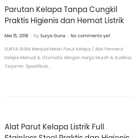
2
Parutan Kelapa Tanpa Cungkil
0
Praktis Higienis dan Hemat Listrik
1
9
.
.
P
J
Mei 15, 2018
by
Surya Guna
No comments yet
o
a
SURYA GUNA Menjual Mesin Parut Kelapa / Alat Pemarut
s
n
Kelapa Manual & Otomatis dengan Harga Murah & Kualitas
t
u
Terjamin. Spesifikasi…
e
a
d
r
o
i
n
2
6
,
2
Alat Parut Kelapa Listrik Full
0
Stainless Steel Praktis dan Higienis