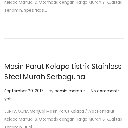
Kelapa Manual & Otomatis dengan Harga Murah & Kualitas
e
a
Terjamin. Spesifikasi…
d
r
o
i
n
2
5
,
2
0
Mesin Parut Kelapa Listrik Stainless
1
Steel Murah Serbaguna
9
.
.
P
F
September 20, 2017
by
admin maratus
No comments
o
e
yet
s
b
SURYA GUNA Menjual Mesin Parut Kelapa / Alat Pemarut
t
r
Kelapa Manual & Otomatis dengan Harga Murah & Kualitas
e
u
Terjamin. Jual…