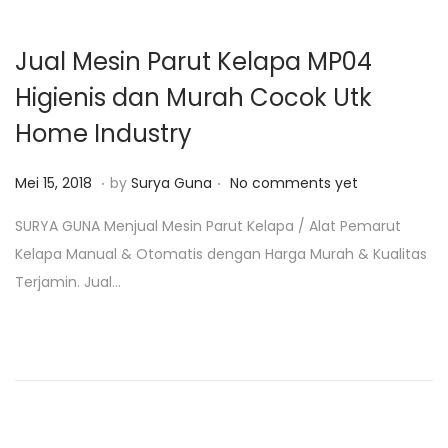
,
2
Jual Mesin Parut Kelapa MP04
0
Higienis dan Murah Cocok Utk
1
Home Industry
9
.
.
P
F
Mei 15, 2018
by
Surya Guna
No comments yet
o
e
SURYA GUNA Menjual Mesin Parut Kelapa / Alat Pemarut
s
b
Kelapa Manual & Otomatis dengan Harga Murah & Kualitas
t
r
Terjamin. Jual…
e
u
d
a
o
r
n
i
4
,