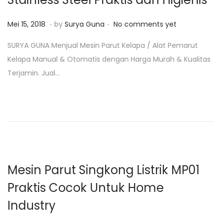
1
9
.
.
P
F
Mei 15, 2018
by
Surya Guna
No comments yet
o
e
SURYA GUNA Menjual Mesin Parut Kelapa / Alat Pemarut
s
b
Kelapa Manual & Otomatis dengan Harga Murah & Kualitas
t
r
Terjamin. Jual…
e
u
d
a
o
r
n
i
4
,
2
Mesin Parut Singkong Listrik MP01
0
Praktis Cocok Untuk Home
1
Industry
9