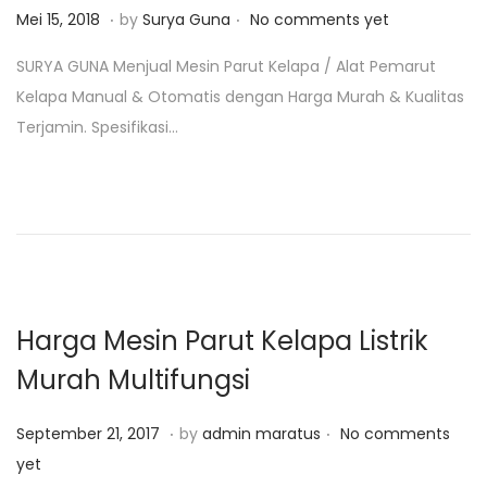
.
.
P
J
Mei 15, 2018
by
Surya Guna
No comments yet
o
a
SURYA GUNA Menjual Mesin Parut Kelapa / Alat Pemarut
s
n
Kelapa Manual & Otomatis dengan Harga Murah & Kualitas
t
u
Terjamin. Spesifikasi…
e
a
d
r
o
i
n
2
5
,
2
Harga Mesin Parut Kelapa Listrik
0
Murah Multifungsi
1
9
.
.
P
F
September 21, 2017
by
admin maratus
No comments
o
e
yet