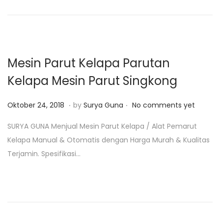
o
n
2
n
6
,
2
Mesin Parut Kelapa Parutan
0
Kelapa Mesin Parut Singkong
1
9
.
.
P
J
Oktober 24, 2018
by
Surya Guna
No comments yet
o
a
SURYA GUNA Menjual Mesin Parut Kelapa / Alat Pemarut
s
n
Kelapa Manual & Otomatis dengan Harga Murah & Kualitas
t
u
Terjamin. Spesifikasi…
e
a
d
r
o
i
n
2
4