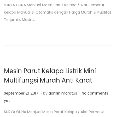
s
n
sURYA GUNA Menjual Mesin Parut Kelapa / Alat Pemarut
t
u
Kelapa Manual & Otomatis dengan Harga Murah & Kualitas
e
a
Terjamin. Mesin…
d
r
o
i
n
2
6
,
2
0
Mesin Parut Kelapa Listrik Mini
1
Multifungsi Murah Anti Karat
9
.
.
P
J
September 21, 2017
by
admin maratus
No comments
o
a
yet
s
n
SURYA GUNA Menjual Mesin Parut Kelapa / Alat Pemarut
t
u