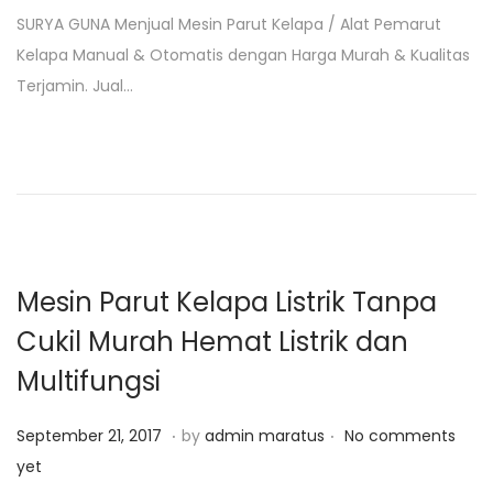
s
b
SURYA GUNA Menjual Mesin Parut Kelapa / Alat Pemarut
t
r
Kelapa Manual & Otomatis dengan Harga Murah & Kualitas
e
u
Terjamin. Jual…
d
a
o
r
n
i
4
,
2
0
Mesin Parut Kelapa Listrik Tanpa
1
Cukil Murah Hemat Listrik dan
9
Multifungsi
.
.
P
J
September 21, 2017
by
admin maratus
No comments
o
a
yet