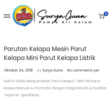
0
S
S
k
k
i
i
p
p
t
t
Parutan Kelapa Mesin Parut
o
o
Kelapa Mini Parut Kelapa Listrik
n
c
.
.
a
o
P
J
Oktober 24, 2018
by
Surya Guna
No comments yet
v
n
o
a
SURYA GUNA Menjual Mesin Parut Kelapa / Alat Pemarut
i
t
s
n
Kelapa Manual & Otomatis dengan Harga Murah & Kualitas
g
e
t
u
Terjamin. Spesifikasi…
a
n
e
a
t
t
d
r
i
o
i