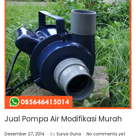
9
Jual Pompa Air Modifikasi Murah
.
.
P
A
Desember 27, 2014
by
Surya Guna
No comments yet