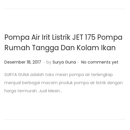
o
n
2
n
5
,
2
Pompa Air Irit Listrik JET 175 Pompa
0
Rumah Tangga Dan Kolam Ikan
1
9
.
.
P
A
Desember 18, 2017
by
Surya Guna
No comments yet
o
g
SURYA GUNA adalah toko mesin pompa air terlengkap
s
u
menjual berbagai macam produk pompa air listrik dengan
t
s
harga termurah. Jual Mesin…
e
t
d
u
o
s
n
1
7