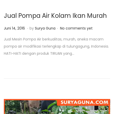
,
2
Jual Pompa Air Kolam Ikan Murah
0
2
.
.
P
J
Juni 14, 2016
by
Surya Guna
No comments yet
0
o
a
Jual Mesin Pompa Air berkualitas, murah, aneka macam
s
n
pompa air modifikasi terlengkap di tulungagung, Indonesia.
t
u
HATI-HATI dengan produk TIRUAN yang…
e
a
d
r
o
i
n
2
5
,
2
0
1