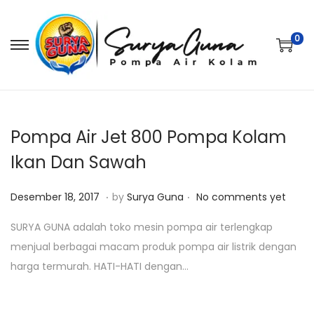
0
S
S
k
k
i
i
p
p
t
t
Pompa Air Jet 800 Pompa Kolam
o
o
Ikan Dan Sawah
n
c
.
.
a
o
P
J
Desember 18, 2017
by
Surya Guna
No comments yet
v
n
o
a
SURYA GUNA adalah toko mesin pompa air terlengkap
i
t
s
n
menjual berbagai macam produk pompa air listrik dengan
g
e
t
u
harga termurah. HATI-HATI dengan…
a
n
e
a
t
t
d
r
i
o
i