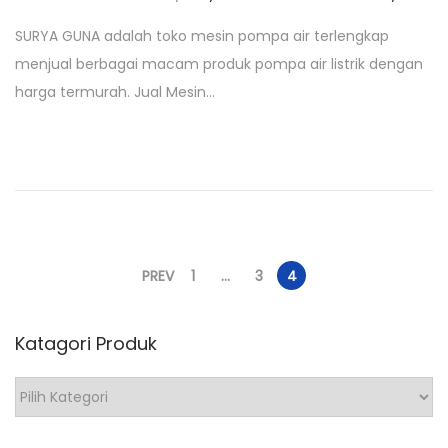
o
g
SURYA GUNA adalah toko mesin pompa air terlengkap
s
u
menjual berbagai macam produk pompa air listrik dengan
t
s
harga termurah. Jual Mesin…
e
t
d
u
o
s
n
1
7
,
P
2
PREV
1
…
3
4
0
a
2
Katagori Produk
0
g
K
a
t