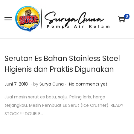
0
S
S
k
k
i
i
p
p
t
t
Serutan Es Bahan Stainless Steel
o
o
Higienis dan Praktis Digunakan
n
c
.
.
a
o
P
J
Juni 7, 2018
by
Surya Guna
No comments yet
v
n
o
a
Jual mesin serut es batu, salju. Paling laris, harga
i
t
s
n
terjangkau. Mesin Pembuat Es Serut (Ice Crusher). READY
g
e
t
u
STOCK !!! DOUBLE…
a
n
e
a
t
t
d
r
i
o
i