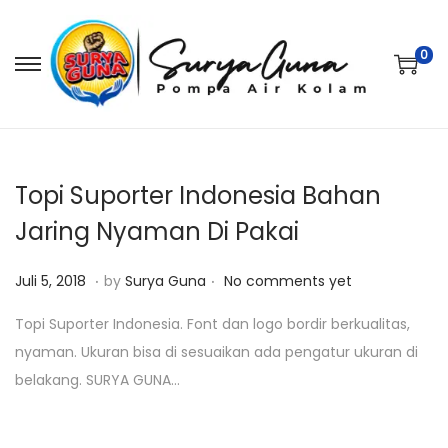
0
S
S
k
k
i
i
p
p
t
t
Topi Suporter Indonesia Bahan
o
o
Jaring Nyaman Di Pakai
n
c
.
.
a
o
P
J
Juli 5, 2018
by
Surya Guna
No comments yet
v
n
o
a
Topi Suporter Indonesia. Font dan logo bordir berkualitas,
i
t
s
n
nyaman. Ukuran bisa di sesuaikan ada pengatur ukuran di
g
e
t
u
belakang. SURYA GUNA…
a
n
e
a
t
t
d
r
i
o
i