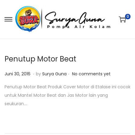
0
S
S
k
k
i
i
p
p
t
t
Penutup Motor Beat
o
o
.
.
P
J
n
c
Juni 30, 2016
by
Surya Guna
No comments yet
o
u
a
o
Penutup Motor Beat Produk Cover Motor di Etalase ini cocok
s
n
v
n
untuk Mantel Motor Beat dan Jas Motor lain yang
t
i
i
t
seukuran….
e
3
g
e
d
0
a
n
o
,
t
t
n
2
i