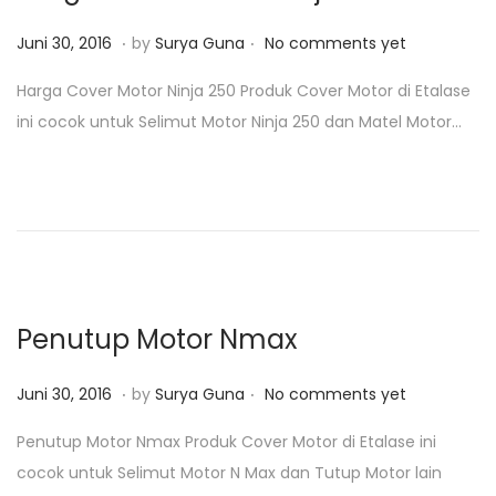
.
.
P
J
Juni 30, 2016
by
Surya Guna
No comments yet
o
u
Harga Cover Motor Ninja 250 Produk Cover Motor di Etalase
s
n
ini cocok untuk Selimut Motor Ninja 250 dan Matel Motor…
t
i
e
3
d
0
o
,
n
2
0
1
Penutup Motor Nmax
8
.
.
P
J
Juni 30, 2016
by
Surya Guna
No comments yet
o
u
Penutup Motor Nmax Produk Cover Motor di Etalase ini
s
n
cocok untuk Selimut Motor N Max dan Tutup Motor lain
t
i