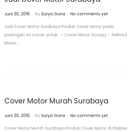
.
.
P
J
Juni 30, 2016
by
Surya Guna
No comments yet
o
u
Jual Cover Motor Surabaya Produk Cover Motor pada
s
n
postingan ini cocok untuk : – Cover Motor Scoopy – Selimut
t
i
Motor…
e
3
d
0
o
,
n
2
0
1
8
Cover Motor Murah Surabaya
.
.
P
J
Juni 30, 2016
by
Surya Guna
No comments yet
o
u
Cover Motor Murah Surabaya Produk Cover Motor di Etalase
s
n