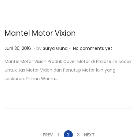
n
2
0
1
8
Mantel Motor Vixion
.
.
P
J
Juni 30, 2016
by
Surya Guna
No comments yet
o
u
Mantel Motor Vixion Produk Cover Motor di Etalase ini cocok
s
n
untuk Jas Motor Vixion dan Penutup Motor lain yang
t
i
seukuran. Pilihan Warna…
e
3
d
0
o
,
n
2
0
1
8
PREV
1
2
3
NEXT