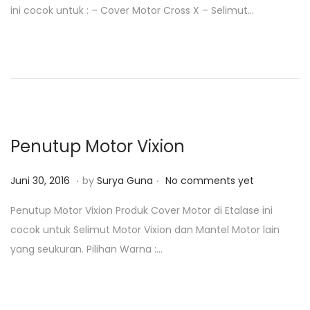
ini cocok untuk : – Cover Motor Cross X – Selimut…
t
i
e
3
d
0
o
,
n
2
0
1
Penutup Motor Vixion
8
.
.
P
J
Juni 30, 2016
by
Surya Guna
No comments yet
o
u
Penutup Motor Vixion Produk Cover Motor di Etalase ini
s
n
cocok untuk Selimut Motor Vixion dan Mantel Motor lain
t
i
yang seukuran. Pilihan Warna :…
e
3
d
0
o
,