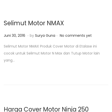
0
o
1
n
8
Selimut Motor NMAX
.
.
P
J
Juni 30, 2016
by
Surya Guna
No comments yet
o
u
Selimut Motor NMAX Produk Cover Motor di Etalase ini
s
n
cocok untuk Selimut Motor N Max dan Tutup Motor lain
t
i
yang…
e
3
d
0
o
,
n
2
0
1
8
Harga Cover Motor Ninja 250