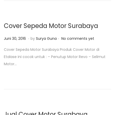
0
1
8
Cover Sepeda Motor Surabaya
.
.
P
J
Juni 30, 2016
by
Surya Guna
No comments yet
o
u
Cover Sepeda Motor Surabaya Produk Cover Motor di
s
n
Etalase ini cocok untuk : – Penutup Motor Revo – Selimut
t
i
Motor…
e
3
d
0
o
,
n
2
0
1
8
Jual Cover Motor Surabaya