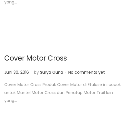
yang…
e
3
d
0
o
,
n
2
0
1
8
Cover Motor Cross
.
.
P
J
Juni 30, 2016
by
Surya Guna
No comments yet
o
u
Cover Motor Cross Produk Cover Motor di Etalase ini cocok
s
n
untuk Mantel Motor Cross dan Penutup Motor Trail lain
t
i
yang…
e
3
d
0
o
,
n
2