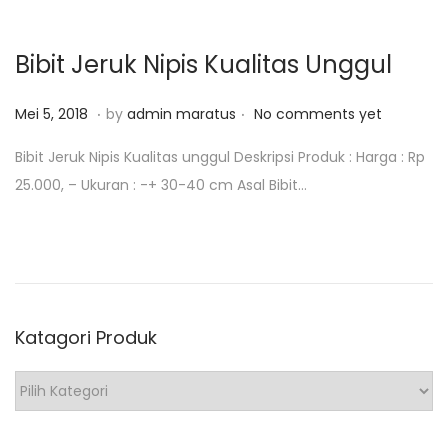
1
o
8
n
Bibit Jeruk Nipis Kualitas Unggul
.
.
P
M
Mei 5, 2018
by
admin maratus
No comments yet
o
e
Bibit Jeruk Nipis Kualitas unggul Deskripsi Produk : Harga : Rp
s
i
25.000, – Ukuran : -+ 30-40 cm Asal Bibit…
t
1
e
2
d
,
o
2
n
0
Katagori Produk
1
8
K
a
t