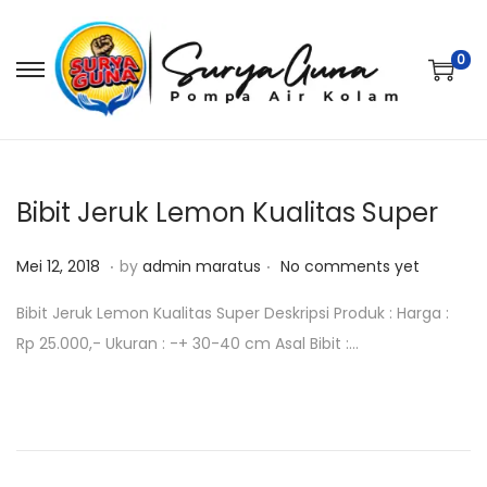
0
S
S
k
k
i
i
p
p
t
t
Bibit Jeruk Lemon Kualitas Super
o
o
.
.
P
M
n
c
Mei 12, 2018
by
admin maratus
No comments yet
o
e
a
o
Bibit Jeruk Lemon Kualitas Super Deskripsi Produk : Harga :
s
i
v
n
Rp 25.000,- Ukuran : -+ 30-40 cm Asal Bibit :…
t
1
i
t
e
2
g
e
d
,
a
n
o
2
t
t
n
0
i