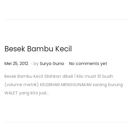
d
,
o
2
n
0
1
8
Besek Bambu Kecil
.
.
P
M
Mei 25, 2012
by
Surya Guna
No comments yet
o
e
Besek Bambu Kecil Silahkan dibeli 1 Kilo muat 10 buah
s
i
(volume metrik) KELEBIHAN MENGGUNAKAN sarang burung
t
2
WALET yang kita jual…
e
5
d
,
o
2
n
0
1