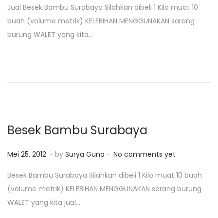
Jual Besek Bambu Surabaya Silahkan dibeli 1 Kilo muat 10
s
i
buah (volume metrik) KELEBIHAN MENGGUNAKAN sarang
t
2
burung WALET yang kita…
e
5
d
,
o
2
n
0
1
8
Besek Bambu Surabaya
.
.
P
M
Mei 25, 2012
by
Surya Guna
No comments yet
o
e
Besek Bambu Surabaya Silahkan dibeli 1 Kilo muat 10 buah
s
i
(volume metrik) KELEBIHAN MENGGUNAKAN sarang burung
t
2
WALET yang kita jual…
e
5