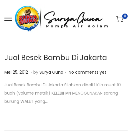
0
S
S
k
k
i
i
p
p
t
t
Jual Besek Bambu Di Jakarta
o
o
.
.
P
M
n
c
Mei 25, 2012
by
Surya Guna
No comments yet
o
e
a
o
Jual Besek Bambu Di Jakarta Silahkan dibeli 1 Kilo muat 10
s
i
v
n
buah (volume metrik) KELEBIHAN MENGGUNAKAN sarang
t
2
i
t
burung WALET yang…
e
5
g
e
d
,
a
n
o
2
t
t
n
0
i