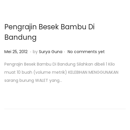
1
o
8
n
Pengrajin Besek Bambu Di
Bandung
.
.
P
M
Mei 25, 2012
by
Surya Guna
No comments yet
o
e
Pengrajin Besek Bambu Di Bandung Silahkan dibeli 1 Kilo
s
i
muat 10 buah (volume metrik) KELEBIHAN MENGGUNAKAN
t
2
sarang burung WALET yang…
e
5
d
,
o
2
n
0
1
8