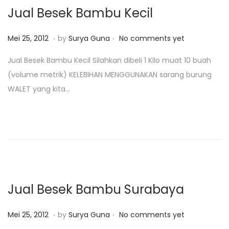
Jual Besek Bambu Kecil
.
.
P
M
Mei 25, 2012
by
Surya Guna
No comments yet
o
e
Jual Besek Bambu Kecil Silahkan dibeli 1 Kilo muat 10 buah
s
i
(volume metrik) KELEBIHAN MENGGUNAKAN sarang burung
t
2
WALET yang kita…
e
5
d
,
o
2
n
0
1
8
Jual Besek Bambu Surabaya
.
.
P
M
Mei 25, 2012
by
Surya Guna
No comments yet
o
e