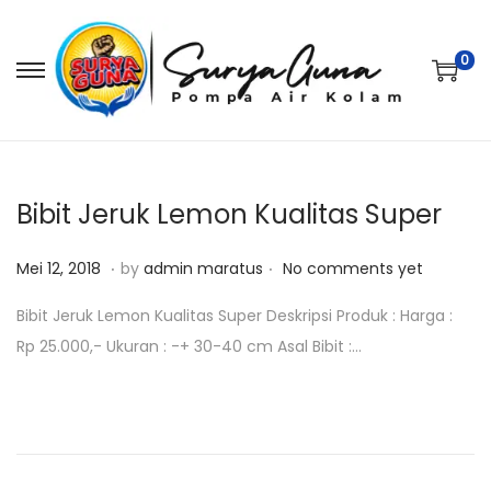
0
S
S
k
k
i
i
p
p
t
t
Bibit Jeruk Lemon Kualitas Super
o
o
.
.
P
M
n
c
Mei 12, 2018
by
admin maratus
No comments yet
o
e
a
o
Bibit Jeruk Lemon Kualitas Super Deskripsi Produk : Harga :
s
i
v
n
Rp 25.000,- Ukuran : -+ 30-40 cm Asal Bibit :…
t
1
i
t
e
2
g
e
d
,
a
n
o
2
t
t
n
0
i