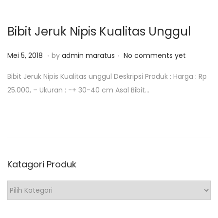
1
o
8
n
Bibit Jeruk Nipis Kualitas Unggul
.
.
P
M
Mei 5, 2018
by
admin maratus
No comments yet
o
e
Bibit Jeruk Nipis Kualitas unggul Deskripsi Produk : Harga : Rp
s
i
25.000, – Ukuran : -+ 30-40 cm Asal Bibit…
t
1
e
2
d
,
o
2
n
0
Katagori Produk
1
8
K
a
t