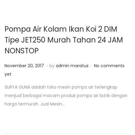
,
2
0
Pompa Air Kolam Ikan Koi 2 DIM
1
Tipe JET250 Murah Tahan 24 JAM
9
NONSTOP
.
.
P
J
November 20, 2017
by
admin maratus
No comments
o
a
yet
s
n
SURYA GUNA adalah toko mesin pompa air terlengkap
t
u
menjual berbagai macam produk pompa air listrik dengan
e
a
harga termurah. Jual Mesin…
d
r
o
i
n
2
5