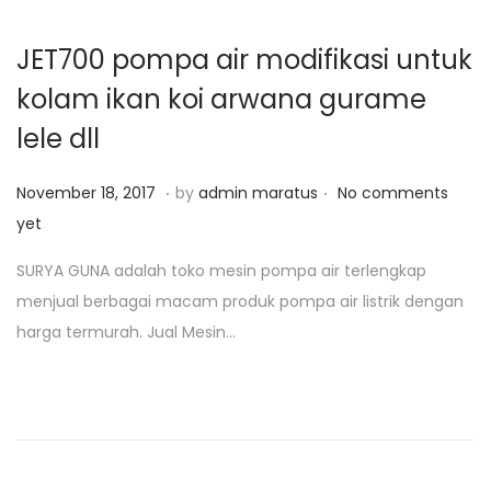
0
JET700 pompa air modifikasi untuk
kolam ikan koi arwana gurame
lele dll
.
.
P
J
November 18, 2017
by
admin maratus
No comments
o
a
yet
s
n
SURYA GUNA adalah toko mesin pompa air terlengkap
t
u
menjual berbagai macam produk pompa air listrik dengan
e
a
harga termurah. Jual Mesin…
d
r
o
i
n
2
5
,