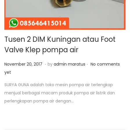
Tusen 2 DIM Kuningan atau Foot
Valve Klep pompa air
.
.
P
J
November 20, 2017
by
admin maratus
No comments
o
a
yet
s
n
SURYA GUNA adalah toko mesin pompa air terlengkap
t
u
menjual berbagai macam produk pompa air listrik dan
e
a
perlengkapan pompa air dengan…
d
r
o
i
n
2
5