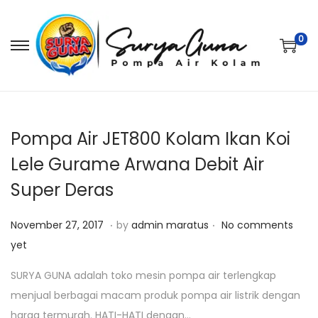
0
S
S
k
k
i
i
p
p
t
t
Pompa Air JET800 Kolam Ikan Koi
o
o
Lele Gurame Arwana Debit Air
n
c
Super Deras
a
o
v
n
.
.
P
J
November 27, 2017
by
admin maratus
No comments
i
t
o
a
yet
g
e
s
n
a
n
SURYA GUNA adalah toko mesin pompa air terlengkap
t
u
t
t
menjual berbagai macam produk pompa air listrik dengan
e
a
i
harga termurah. HATI-HATI dengan…