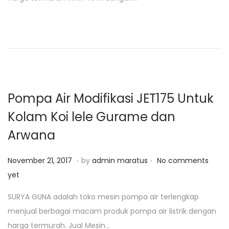
d
r
o
o
i
n
n
2
5
,
2
0
Pompa Air Modifikasi JET175 Untuk
1
Kolam Koi lele Gurame dan
9
Arwana
.
.
P
A
November 21, 2017
by
admin maratus
No comments
o
g
yet
s
u
SURYA GUNA adalah toko mesin pompa air terlengkap
t
s
menjual berbagai macam produk pompa air listrik dengan
e
t
harga termurah. Jual Mesin…