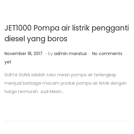
,
2
0
JET1000 Pompa air listrik pengganti
1
diesel yang boros
9
.
.
P
J
November 18, 2017
by
admin maratus
No comments
o
u
yet
s
l
SURYA GUNA adalah toko mesin pompa air terlengkap
t
i
menjual berbagai macam produk pompa air listrik dengan
e
2
harga termurah. Jual Mesin…
d
8
o
,
n
2
0
2