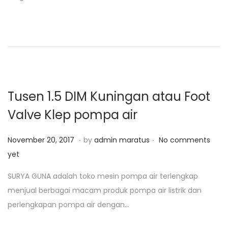
d
u
o
s
n
1
7
,
2
0
Tusen 1.5 DIM Kuningan atau Foot
2
Valve Klep pompa air
0
.
.
P
J
November 20, 2017
by
admin maratus
No comments
o
a
yet
s
n
SURYA GUNA adalah toko mesin pompa air terlengkap
t
u
menjual berbagai macam produk pompa air listrik dan
e
a
perlengkapan pompa air dengan…
d
r
o
i