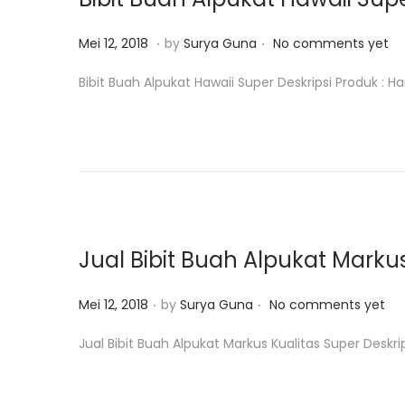
o
8
n
.
.
P
M
Mei 12, 2018
by
Surya Guna
No comments yet
o
e
Bibit Buah Alpukat Hawaii Super Deskripsi Produk : Ha
s
i
t
1
e
2
d
,
o
2
n
0
1
Jual Bibit Buah Alpukat Marku
8
.
.
P
Mei 12, 2018
by
Surya Guna
No comments yet
o
Jual Bibit Buah Alpukat Markus Kualitas Super Deskri
s
t
e