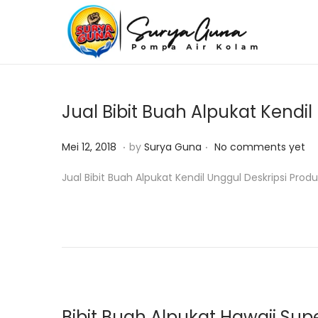
S
S
k
k
i
i
p
p
Jual Bibit Buah Alpukat Kendi
t
t
o
o
.
.
P
M
Mei 12, 2018
by
Surya Guna
No comments yet
n
c
o
e
Jual Bibit Buah Alpukat Kendil Unggul Deskripsi Produ
a
o
s
i
v
n
t
1
i
t
e
2
g
e
d
,
a
n
o
2
t
t
n
0
i
1
Bibit Buah Alpukat Hawaii Sup