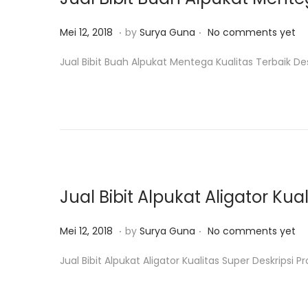
2
0
.
.
P
M
Mei 12, 2018
by
Surya Guna
No comments yet
1
o
e
Jual Bibit Buah Alpukat Mentega Kualitas Terbaik Des
9
s
i
t
1
e
2
d
,
o
2
n
0
1
Jual Bibit Alpukat Aligator Kua
8
.
.
P
M
Mei 12, 2018
by
Surya Guna
No comments yet
o
e
Jual Bibit Alpukat Aligator Kualitas Super Deskripsi 
s
i
t
1
e
2