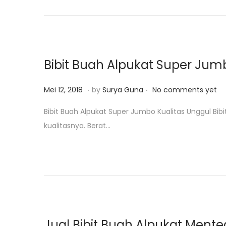
d
o
n
Bibit Buah Alpukat Super Jum
.
.
P
O
Mei 12, 2018
by
Surya Guna
No comments yet
o
k
Bibit Buah Alpukat Super Jumbo Kualitas Unggul Bi
s
t
kualitasnya. Berat…
t
o
e
b
d
e
o
r
n
1
5
,
Jual Bibit Buah Alpukat Mente