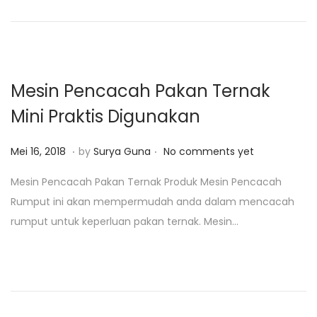
o
n
2
n
4
,
2
Mesin Pencacah Pakan Ternak
0
Mini Praktis Digunakan
1
9
.
.
P
M
Mei 16, 2018
by
Surya Guna
No comments yet
o
e
Mesin Pencacah Pakan Ternak Produk Mesin Pencacah
s
i
Rumput ini akan mempermudah anda dalam mencacah
t
2
rumput untuk keperluan pakan ternak. Mesin…
e
1
d
,
o
2
n
0
1