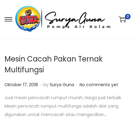
0
S
S
k
k
i
i
p
p
t
t
Mesin Cacah Pakan Ternak
o
o
Multifungsi
n
c
.
.
a
o
P
J
Oktober 17, 2018
by
Surya Guna
No comments yet
v
n
o
a
Jual mesin pencacah rumput murah, Harga jual terbaik.
i
t
s
n
Mesin pencacah rumput multifungsi adalah alat yang
g
e
t
u
digunakan untuk mencacah atau mengecilkan…
a
n
e
a
t
t
d
r
i
o
i