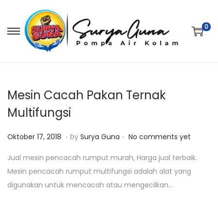
0
S
S
k
k
i
i
p
p
t
t
Mesin Cacah Pakan Ternak
o
o
Multifungsi
n
c
.
.
a
o
P
J
Oktober 17, 2018
by
Surya Guna
No comments yet
v
n
o
a
Jual mesin pencacah rumput murah, Harga jual terbaik.
i
t
s
n
Mesin pencacah rumput multifungsi adalah alat yang
g
e
t
u
digunakan untuk mencacah atau mengecilkan…
a
n
e
a
t
t
d
r
i
o
i