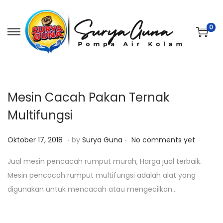
0
S
S
k
k
i
i
p
p
t
t
Mesin Cacah Pakan Ternak
o
o
Multifungsi
n
c
.
.
a
o
P
J
Oktober 17, 2018
by
Surya Guna
No comments yet
v
n
o
a
Jual mesin pencacah rumput murah, Harga jual terbaik.
i
t
s
n
Mesin pencacah rumput multifungsi adalah alat yang
g
e
t
u
digunakan untuk mencacah atau mengecilkan…
a
n
e
a
t
t
d
r
i
o
i