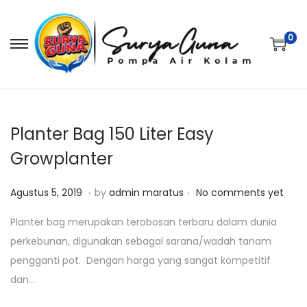
0
S
S
k
k
i
i
p
p
t
t
Planter Bag 150 Liter Easy
o
o
Growplanter
n
c
.
.
a
o
P
F
Agustus 5, 2019
by
admin maratus
No comments yet
v
n
o
e
Planter bag merupakan terobosan terbaru dalam dunia
i
t
s
b
perkebunan, digunakan sebagai sarana/wadah tanam
g
e
t
r
pengganti pot. Dengan harga yang sangat kompetitif
a
n
e
u
dan…
t
t
d
a
i
o
r