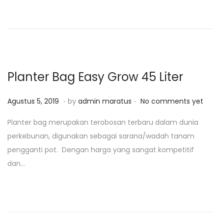
o
n
i
n
2
5
,
2
Planter Bag Easy Grow 45 Liter
0
2
.
.
P
F
Agustus 5, 2019
by
admin maratus
No comments yet
5
o
e
Planter bag merupakan terobosan terbaru dalam dunia
s
b
perkebunan, digunakan sebagai sarana/wadah tanam
t
r
pengganti pot. Dengan harga yang sangat kompetitif
e
u
dan…
d
a
o
r
n
i
2