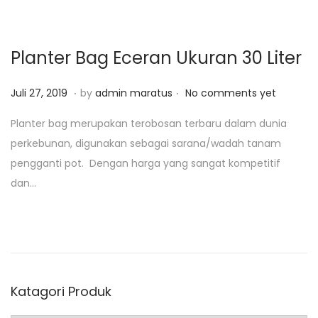
2
,
2
Planter Bag Eceran Ukuran 30 Liter
0
2
.
.
P
F
Juli 27, 2019
by
admin maratus
No comments yet
5
o
e
Planter bag merupakan terobosan terbaru dalam dunia
s
b
perkebunan, digunakan sebagai sarana/wadah tanam
t
r
pengganti pot. Dengan harga yang sangat kompetitif
e
u
dan…
d
a
o
r
n
i
2
2
Katagori Produk
,
2