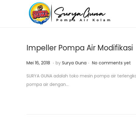
S
S
k
k
i
i
p
p
Impeller Pompa Air Modifikasi
t
t
o
o
.
.
P
J
Mei 16, 2018
by
Surya Guna
No comments yet
n
c
o
a
SURYA GUNA adalah toko mesin pompa air terlengk
a
o
s
n
pompa air dengan…
v
n
t
u
i
t
e
a
g
e
d
r
a
n
o
i
t
t
n
2
i
5