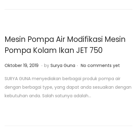
o
n
n
Mesin Pompa Air Modifikasi Mesin
Pompa Kolam Ikan JET 750
.
.
P
J
Oktober 19, 2019
by
Surya Guna
No comments yet
o
a
SURYA GUNA menyediakan berbagai produk pompa air
s
n
dengan berbagai type, yang dapat anda sesuaikan dengan
t
u
kebutuhan anda. Salah satunya adalah…
e
a
d
r
o
i
n
1
0