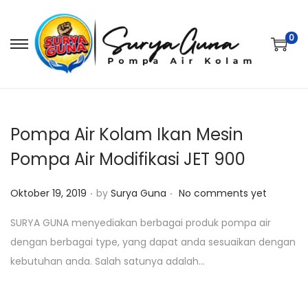
0
S
S
k
k
i
i
p
p
t
t
Pompa Air Kolam Ikan Mesin
o
o
Pompa Air Modifikasi JET 900
n
c
.
.
a
o
P
Oktober 19, 2019
by
Surya Guna
No comments yet
v
n
o
SURYA GUNA menyediakan berbagai produk pompa air
i
t
s
dengan berbagai type, yang dapat anda sesuaikan dengan
g
e
t
kebutuhan anda. Salah satunya adalah…
a
n
e
t
t
d
i
o