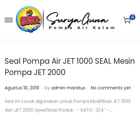
0
S
S
k
k
i
i
p
p
t
t
Seal Pompa Air JET 1000 SEAL Mesin
o
o
Pompa JET 2000
n
c
.
.
a
o
P
O
Agustus 10, 2019
by
admin maratus
No comments yet
v
n
o
k
Seal ini cocok digunakan untuk Pompa Modifikasi JET 1000
i
t
s
t
dan JET 2000 Spesifikasi Produk : – KATO : 3/4″ –…
g
e
t
o
a
n
e
b
t
t
d
e
i
o
r