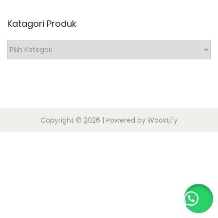
0
o
Katagori Produk
1
n
9
K
a
t
a
g
o
Copyright © 2026
| Powered by
Woostify
r
i
P
r
o
d
u