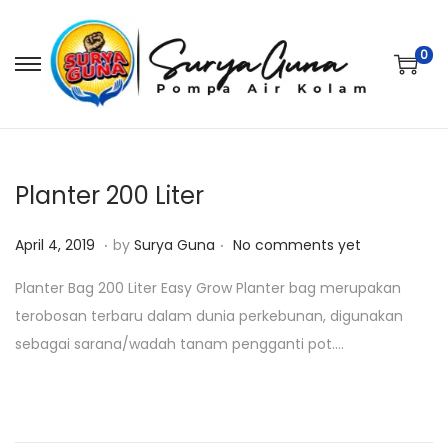
0
S
S
k
k
i
i
p
p
t
t
Planter 200 Liter
o
o
.
.
P
A
n
c
April 4, 2019
by
Surya Guna
No comments yet
o
p
a
o
Planter Bag 200 Liter Easy Grow Planter bag merupakan
s
r
v
n
terobosan terbaru dalam dunia perkebunan, digunakan
t
i
i
t
sebagai sarana/wadah tanam pengganti pot….
e
l
g
e
d
4
a
n
o
,
t
t
n
2
i