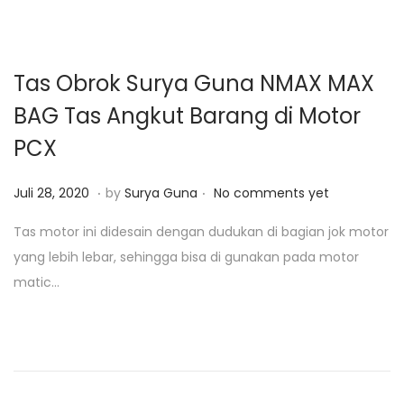
0
o
2
n
5
Tas Obrok Surya Guna NMAX MAX
BAG Tas Angkut Barang di Motor
PCX
.
.
P
F
Juli 28, 2020
by
Surya Guna
No comments yet
o
e
Tas motor ini didesain dengan dudukan di bagian jok motor
s
b
yang lebih lebar, sehingga bisa di gunakan pada motor
t
r
matic…
e
u
d
a
o
r
n
i
1