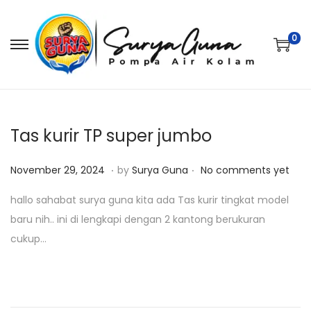
0
S
S
k
k
i
i
p
p
t
t
Tas kurir TP super jumbo
o
o
.
.
P
M
n
c
November 29, 2024
by
Surya Guna
No comments yet
o
a
a
o
hallo sahabat surya guna kita ada Tas kurir tingkat model
s
r
v
n
baru nih.. ini di lengkapi dengan 2 kantong berukuran
t
e
i
t
cukup…
e
t
g
e
d
5
a
n
o
,
t
t
n
2
i