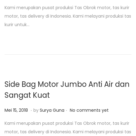
o
a
Kami merupakan pusat produksi Tas Obrok motor, tas kurir
s
n
motor, tas delivery di Indonesia. Kami melayani produksi tas
t
u
kurir untuk…
e
a
d
r
o
i
n
2
8
,
2
Side Bag Motor Jumbo Anti Air dan
0
Sangat Kuat
1
9
.
.
P
J
Mei 15, 2018
by
Surya Guna
No comments yet
o
a
Kami merupakan pusat produksi Tas Obrok motor, tas kurir
s
n
motor, tas delivery di Indonesia. Kami melayani produksi tas
t
u