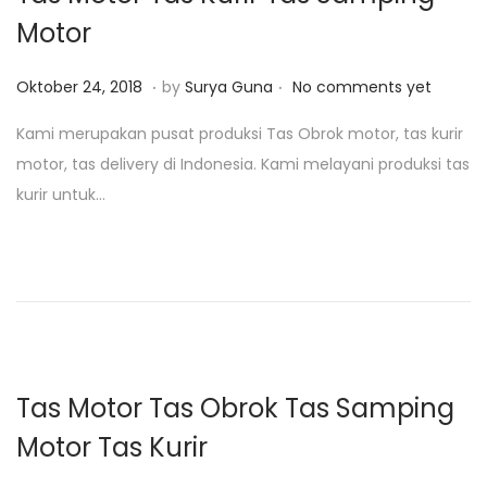
0
Motor
2
5
.
.
P
J
Oktober 24, 2018
by
Surya Guna
No comments yet
o
a
Kami merupakan pusat produksi Tas Obrok motor, tas kurir
s
n
motor, tas delivery di Indonesia. Kami melayani produksi tas
t
u
kurir untuk…
e
a
d
r
o
i
n
2
4
,
2
Tas Motor Tas Obrok Tas Samping
0
Motor Tas Kurir
1
9