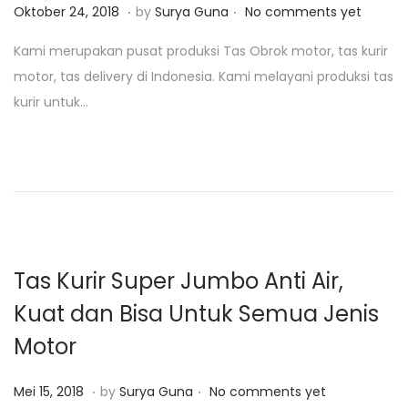
.
.
P
J
Oktober 24, 2018
by
Surya Guna
No comments yet
o
a
Kami merupakan pusat produksi Tas Obrok motor, tas kurir
s
n
motor, tas delivery di Indonesia. Kami melayani produksi tas
t
u
kurir untuk…
e
a
d
r
o
i
n
2
4
,
2
Tas Kurir Super Jumbo Anti Air,
0
Kuat dan Bisa Untuk Semua Jenis
1
Motor
9
.
.
P
J
Mei 15, 2018
by
Surya Guna
No comments yet