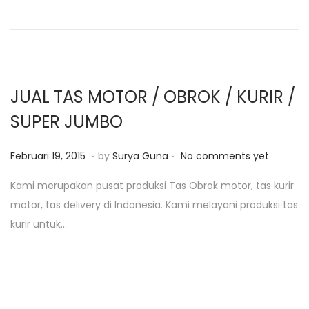
n
2
8
,
2
0
JUAL TAS MOTOR / OBROK / KURIR /
1
SUPER JUMBO
9
.
.
P
J
Februari 19, 2015
by
Surya Guna
No comments yet
o
a
Kami merupakan pusat produksi Tas Obrok motor, tas kurir
s
n
motor, tas delivery di Indonesia. Kami melayani produksi tas
t
u
kurir untuk…
e
a
d
r
o
i
n
2