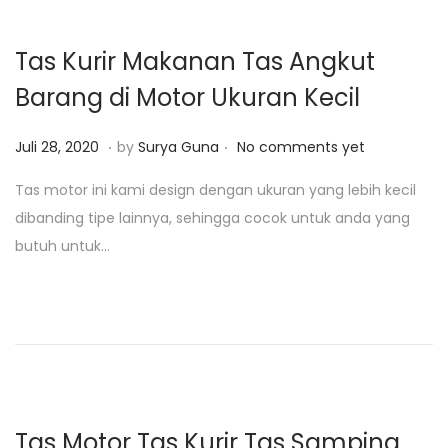
,
2
Tas Kurir Makanan Tas Angkut
0
Barang di Motor Ukuran Kecil
2
5
.
.
P
F
Juli 28, 2020
by
Surya Guna
No comments yet
o
e
Tas motor ini kami design dengan ukuran yang lebih kecil
s
b
dibanding tipe lainnya, sehingga cocok untuk anda yang
t
r
butuh untuk…
e
u
d
a
o
r
n
i
1
,
2
Tas Motor Tas Kurir Tas Samping