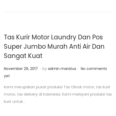
o
i
n
2
8
,
2
Tas Kurir Motor Laundry Dan Pos
0
Super Jumbo Murah Anti Air Dan
1
Sangat Kuat
9
.
.
P
J
November 29, 2017
by
admin maratus
No comments
o
a
yet
s
n
Kami merupakan pusat produksi Tas Obrok motor, tas kurir
t
u
motor, tas delivery di Indonesia. Kami melayani produksi tas
e
a
kurir untuk…
d
r
o
i