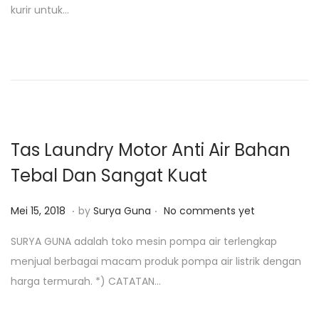
kurir untuk…
e
a
d
r
o
i
n
2
9
,
2
Tas Laundry Motor Anti Air Bahan
0
Tebal Dan Sangat Kuat
1
9
.
.
P
J
Mei 15, 2018
by
Surya Guna
No comments yet
o
a
SURYA GUNA adalah toko mesin pompa air terlengkap
s
n
menjual berbagai macam produk pompa air listrik dengan
t
u
harga termurah. *) CATATAN…
e
a
d
r