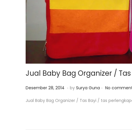
o
n
Jual Baby Bag Organizer / Tas
.
.
P
O
Desember 28, 2014
by
Surya Guna
No comment
o
k
Jual Baby Bag Organizer / Tas Bayi / tas perlengk
s
t
t
o
e
b
d
e