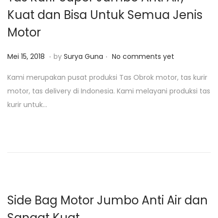
0
Kuat dan Bisa Untuk Semua Jenis
1
Motor
9
.
.
P
J
Mei 15, 2018
by
Surya Guna
No comments yet
o
a
Kami merupakan pusat produksi Tas Obrok motor, tas kurir
s
n
motor, tas delivery di Indonesia. Kami melayani produksi tas
t
u
kurir untuk…
e
a
d
r
o
i
n
2
8
,
2
Side Bag Motor Jumbo Anti Air dan
0
Sangat Kuat