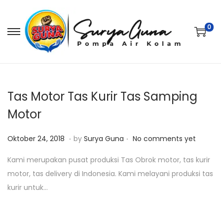
0
S
S
k
k
i
i
p
p
t
t
Tas Motor Tas Kurir Tas Samping
o
o
Motor
n
c
.
.
a
o
P
J
Oktober 24, 2018
by
Surya Guna
No comments yet
v
n
o
a
Kami merupakan pusat produksi Tas Obrok motor, tas kurir
i
t
s
n
motor, tas delivery di Indonesia. Kami melayani produksi tas
g
e
t
u
kurir untuk…
a
n
e
a
t
t
d
r
i
o
i