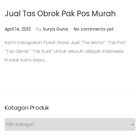
,
Jual Tas Obrok Pak Pos Murah
2
0
.
.
P
F
April 14, 2013
by
Surya Guna
No comments yet
1
o
e
Kami merupakan Pusat Grosir Jual “Tas Motor” “Tas Pos”
9
s
b
“Tas Obrok” “Tas Kurir” untuk seluruh wilayah Indonesia.
t
r
Produk Kami biasa…
e
u
d
a
o
r
n
i
4
Katagori Produk
,
2
K
0
a
1
t