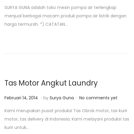
o
a
SURYA GUNA adalah toko mesin pompa air terlengkap
s
n
menjual berbagai macam produk pompa air listrik dengan
t
u
harga termurah. *) CATATAN…
e
a
d
r
o
i
n
2
8
,
2
Tas Motor Angkut Laundry
0
1
.
.
P
J
Februari 14, 2014
by
Surya Guna
No comments yet
9
o
a
Kami merupakan pusat produksi Tas Obrok motor, tas kurir
s
n
motor, tas delivery di Indonesia. Kami melayani produksi tas
t
u
kurir untuk…
e
a