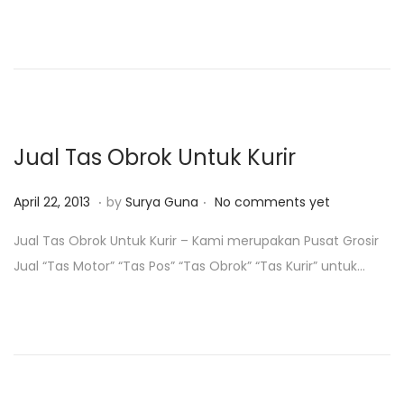
d
r
o
i
n
2
8
,
2
Jual Tas Obrok Untuk Kurir
0
1
.
.
P
F
April 22, 2013
by
Surya Guna
No comments yet
9
o
e
Jual Tas Obrok Untuk Kurir – Kami merupakan Pusat Grosir
s
b
Jual “Tas Motor” “Tas Pos” “Tas Obrok” “Tas Kurir” untuk…
t
r
e
u
d
a
o
r
n
i
4