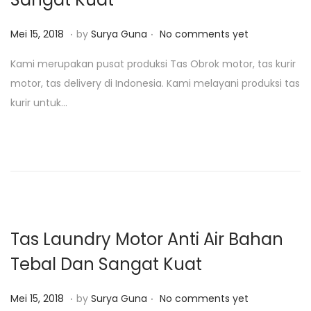
1
9
.
.
P
J
Mei 15, 2018
by
Surya Guna
No comments yet
o
a
Kami merupakan pusat produksi Tas Obrok motor, tas kurir
s
n
motor, tas delivery di Indonesia. Kami melayani produksi tas
t
u
kurir untuk…
e
a
d
r
o
i
n
2
9
,
2
Tas Laundry Motor Anti Air Bahan
0
Tebal Dan Sangat Kuat
1
9
.
.
P
J
Mei 15, 2018
by
Surya Guna
No comments yet