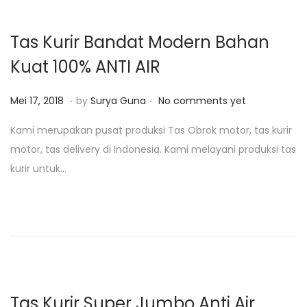
,
2
Tas Kurir Bandat Modern Bahan
0
Kuat 100% ANTI AIR
1
9
.
.
P
J
Mei 17, 2018
by
Surya Guna
No comments yet
o
a
Kami merupakan pusat produksi Tas Obrok motor, tas kurir
s
n
motor, tas delivery di Indonesia. Kami melayani produksi tas
t
u
kurir untuk…
e
a
d
r
o
i
n
2
9
,
2
Tas Kurir Super Jumbo Anti Air,