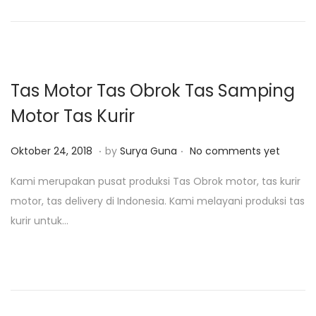
o
n
2
n
4
,
2
Tas Motor Tas Obrok Tas Samping
0
Motor Tas Kurir
1
9
.
.
P
J
Oktober 24, 2018
by
Surya Guna
No comments yet
o
a
Kami merupakan pusat produksi Tas Obrok motor, tas kurir
s
n
motor, tas delivery di Indonesia. Kami melayani produksi tas
t
u
kurir untuk…
e
a
d
r
o
i
n
2
4