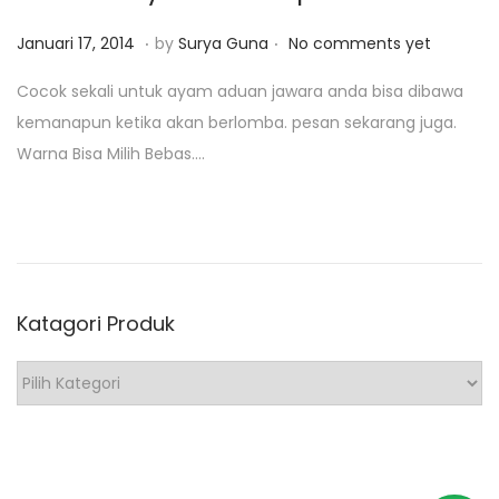
0
1
.
.
P
J
Januari 17, 2014
by
Surya Guna
No comments yet
9
o
a
Cocok sekali untuk ayam aduan jawara anda bisa dibawa
s
n
kemanapun ketika akan berlomba. pesan sekarang juga.
t
u
Warna Bisa Milih Bebas….
e
a
d
r
o
i
n
2
9
Katagori Produk
,
2
K
0
a
1
t
9
a