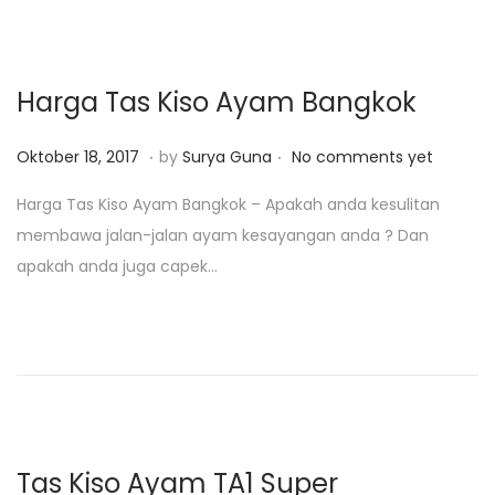
4
o
,
n
2
Harga Tas Kiso Ayam Bangkok
0
1
.
.
P
J
Oktober 18, 2017
by
Surya Guna
No comments yet
9
o
a
Harga Tas Kiso Ayam Bangkok – Apakah anda kesulitan
s
n
membawa jalan-jalan ayam kesayangan anda ? Dan
t
u
apakah anda juga capek…
e
a
d
r
o
i
n
2
9
,
2
Tas Kiso Ayam TA1 Super