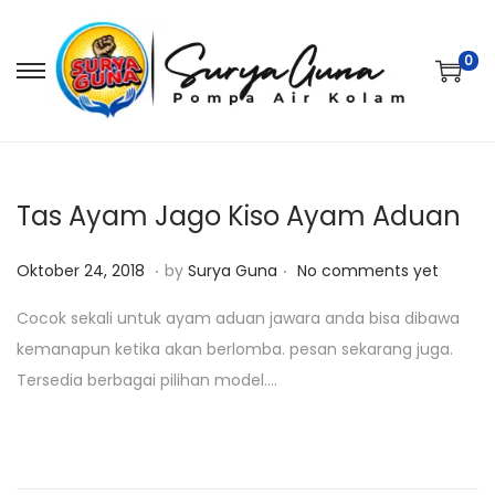
0
S
S
k
k
i
i
p
p
t
t
Tas Ayam Jago Kiso Ayam Aduan
o
o
.
.
P
J
n
c
Oktober 24, 2018
by
Surya Guna
No comments yet
o
a
a
o
Cocok sekali untuk ayam aduan jawara anda bisa dibawa
s
n
v
n
kemanapun ketika akan berlomba. pesan sekarang juga.
t
u
i
t
Tersedia berbagai pilihan model….
e
a
g
e
d
r
a
n
o
i
t
t
n
2
i