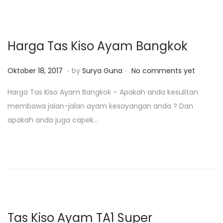
4
o
,
n
2
Harga Tas Kiso Ayam Bangkok
0
1
.
.
P
J
Oktober 18, 2017
by
Surya Guna
No comments yet
9
o
a
Harga Tas Kiso Ayam Bangkok – Apakah anda kesulitan
s
n
membawa jalan-jalan ayam kesayangan anda ? Dan
t
u
apakah anda juga capek…
e
a
d
r
o
i
n
2
9
,
2
Tas Kiso Ayam TA1 Super