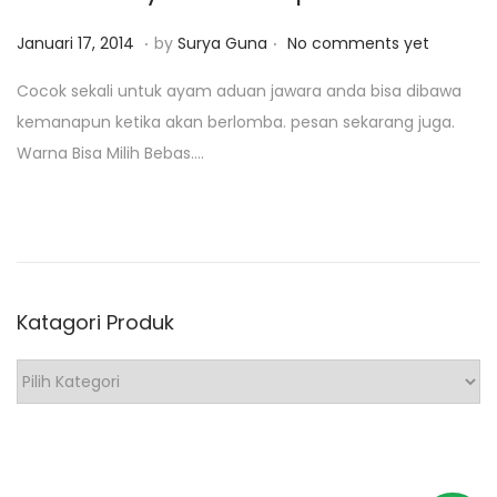
0
1
.
.
P
J
Januari 17, 2014
by
Surya Guna
No comments yet
9
o
a
Cocok sekali untuk ayam aduan jawara anda bisa dibawa
s
n
kemanapun ketika akan berlomba. pesan sekarang juga.
t
u
Warna Bisa Milih Bebas….
e
a
d
r
o
i
n
2
9
Katagori Produk
,
2
K
0
a
1
t
9
a