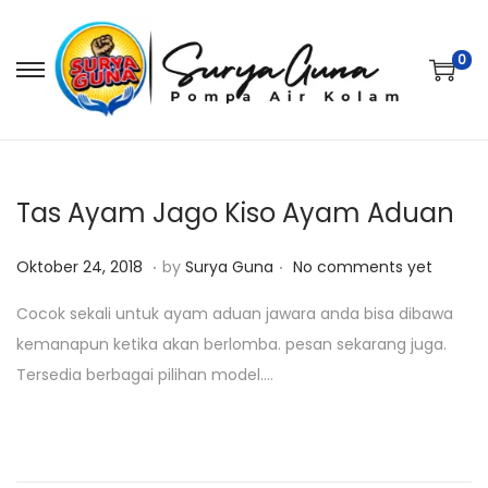
0
S
S
k
k
i
i
p
p
t
t
Tas Ayam Jago Kiso Ayam Aduan
o
o
.
.
P
J
n
c
Oktober 24, 2018
by
Surya Guna
No comments yet
o
a
a
o
Cocok sekali untuk ayam aduan jawara anda bisa dibawa
s
n
v
n
kemanapun ketika akan berlomba. pesan sekarang juga.
t
u
i
t
Tersedia berbagai pilihan model….
e
a
g
e
d
r
a
n
o
i
t
t
n
2
i