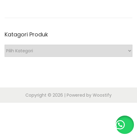
o
n
2
n
0
2
Katagori Produk
0
K
a
t
a
g
o
Copyright © 2026
| Powered by
Woostify
r
i
P
r
o