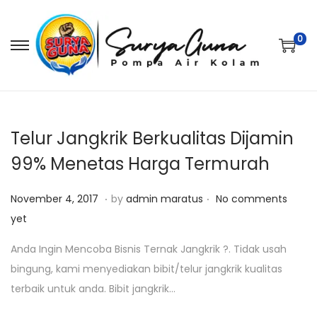
0
S
S
k
k
i
i
p
p
t
t
Telur Jangkrik Berkualitas Dijamin
o
o
99% Menetas Harga Termurah
n
c
.
.
a
o
P
J
November 4, 2017
by
admin maratus
No comments
v
n
o
u
yet
i
t
s
l
Anda Ingin Mencoba Bisnis Ternak Jangkrik ?. Tidak usah
g
e
t
i
bingung, kami menyediakan bibit/telur jangkrik kualitas
a
n
e
2
terbaik untuk anda. Bibit jangkrik…
t
t
d
5
i
o
,