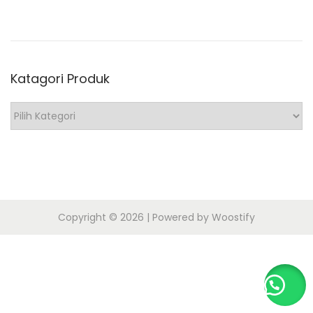
o
n
2
n
0
2
Katagori Produk
0
K
a
t
a
g
o
Copyright © 2026
| Powered by
Woostify
r
i
P
r
o