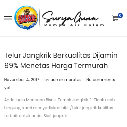
0
S
S
k
k
i
i
p
p
t
t
Telur Jangkrik Berkualitas Dijamin
o
o
99% Menetas Harga Termurah
n
c
.
.
a
o
P
J
November 4, 2017
by
admin maratus
No comments
v
n
o
u
yet
i
t
s
l
Anda Ingin Mencoba Bisnis Ternak Jangkrik ?. Tidak usah
g
e
t
i
bingung, kami menyediakan bibit/telur jangkrik kualitas
a
n
e
2
terbaik untuk anda. Bibit jangkrik…
t
t
d
5
i
o
,