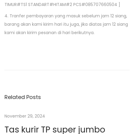
TIMUR#TS1 STANDART#HITAM#2 PCS#085707660504 ]
4. Tranfer pembayaran yang masuk sebelum jam 12 siang,
barang akan kami kirim hari itu juga, jika diatas jam 12 siang
kami akan kirim pesanan di hari berikutnya.
N
P
A
r
l
a
e
a
v
t
v
i
U
Related Posts
o
n
i
u
t
s
u
November 29, 2024
g
p
k
Tas kurir TP super jumbo
o
M