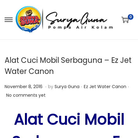
0
S
S
k
k
i
i
p
p
t
t
Alat Cuci Mobil Serbaguna – Ez Jet
o
o
Water Canon
n
c
.
.
.
a
o
P
O
P
November 8, 2016
by
Surya Guna
Ez Jet Water Canon
v
n
o
k
o
No comments yet
i
t
s
t
s
g
e
t
o
t
Alat Cuci Mobil
a
n
e
b
e
t
t
d
e
d
i
o
r
i