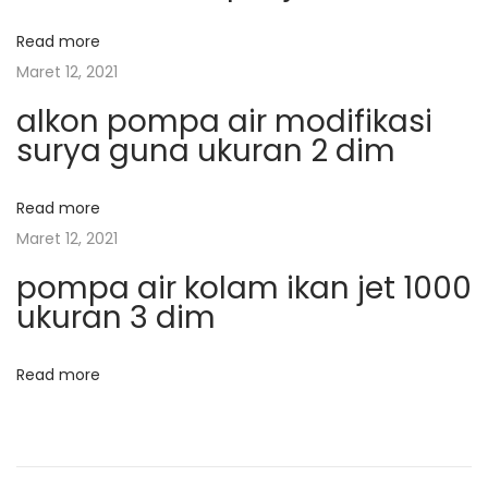
a
s
e
Read more
t
n
s
Maret 12, 2021
:
y
i
alkon pompa air modifikasi
i
r
surya guna ukuran 2 dim
a
p
m
Read more
T
o
Maret 12, 2021
a
pompa air kolam ikan jet 1000
n
s
ukuran 3 dim
a
m
Read more
a
n
J
a