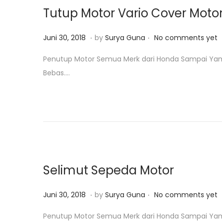
o
,
Tutup Motor Vario Cover Motor
n
2
0
.
.
P
J
Juni 30, 2018
by
Surya Guna
No comments yet
1
o
a
Penutup Motor Semua Merk dari Honda Sampai Yamaha
9
s
n
Bebas….
t
u
e
a
d
r
o
i
n
2
3
,
Selimut Sepeda Motor
2
0
.
.
P
J
Juni 30, 2018
by
Surya Guna
No comments yet
1
o
a
Penutup Motor Semua Merk dari Honda Sampai Yamaha
9
s
n