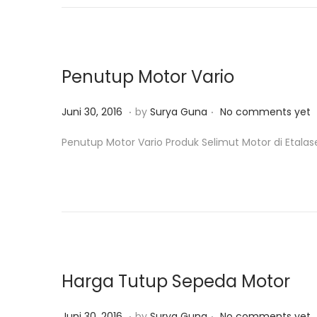
d
0
o
,
n
2
0
Penutup Motor Vario
1
8
.
.
P
J
Juni 30, 2016
by
Surya Guna
No comments yet
o
u
Penutup Motor Vario Produk Selimut Motor di Etalas
s
n
t
i
e
3
d
0
o
,
n
2
0
Harga Tutup Sepeda Motor
1
8
.
.
P
J
Juni 30, 2016
by
Surya Guna
No comments yet