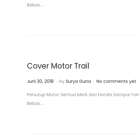
Bebas….
t
u
e
a
d
r
o
i
n
2
3
,
Cover Motor Trail
2
0
.
.
P
J
Juni 30, 2018
by
Surya Guna
No comments yet
1
o
a
Penutup Motor Semua Merk dari Honda Sampai Yamaha
9
s
n
Bebas….
t
u
e
a
d
r
o
i