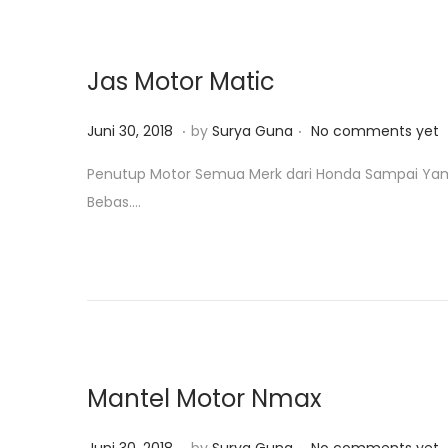
n
2
3
,
Jas Motor Matic
2
0
.
.
P
J
Juni 30, 2018
by
Surya Guna
No comments yet
1
o
a
Penutup Motor Semua Merk dari Honda Sampai Yamaha
9
s
n
Bebas….
t
u
e
a
d
r
o
i
n
2
3
,
Mantel Motor Nmax
2
0
.
.
P
J