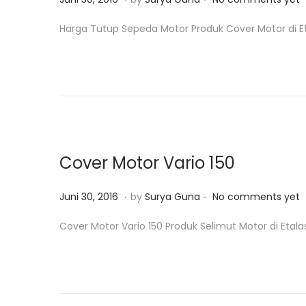
o
u
Harga Tutup Sepeda Motor Produk Cover Motor di Eta
s
n
t
i
e
3
d
0
o
,
n
2
0
Cover Motor Vario 150
1
8
.
.
P
J
Juni 30, 2016
by
Surya Guna
No comments yet
o
u
Cover Motor Vario 150 Produk Selimut Motor di Etala
s
n
t
i
e
3
d
0