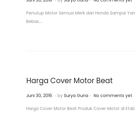
Juni 30, 2018
by
Surya Guna
No comments yet
1
o
a
Penutup Motor Semua Merk dari Honda Sampai Yamaha
9
s
n
Bebas….
t
u
e
a
d
r
o
i
n
2
3
,
Harga Cover Motor Beat
2
0
.
.
P
J
Juni 30, 2016
by
Surya Guna
No comments yet
1
o
u
Harga Cover Motor Beat Produk Cover Motor di Etal
9
s
n
t
i
e
3