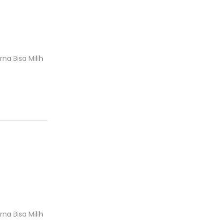
r
o
d
u
k
a Bisa Milih
a Bisa Milih