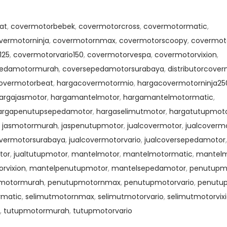
at
,
covermotorbebek
,
covermotorcross
,
covermotormatic
,
vermotorninja
,
covermotornmax
,
covermotorscoopy
,
covermoto
125
,
covermotorvario150
,
covermotorvespa
,
covermotorvixion
,
pedamotormurah
,
coversepedamotorsurabaya
,
distributorcove
overmotorbeat
,
hargacovermotormio
,
hargacovermotorninja25
argajasmotor
,
hargamantelmotor
,
hargamantelmotormatic
,
argapenutupsepedamotor
,
hargaselimutmotor
,
hargatutupmot
,
jasmotormurah
,
jaspenutupmotor
,
jualcovermotor
,
jualcoverm
overmotorsurabaya
,
jualcovermotorvario
,
jualcoversepedamotor
,
tor
,
jualtutupmotor
,
mantelmotor
,
mantelmotormatic
,
mantel
rvixion
,
mantelpenutupmotor
,
mantelsepedamotor
,
penutupm
motormurah
,
penutupmotornmax
,
penutupmotorvario
,
penutup
rmatic
,
selimutmotornmax
,
selimutmotorvario
,
selimutmotorvix
,
tutupmotormurah
,
tutupmotorvario