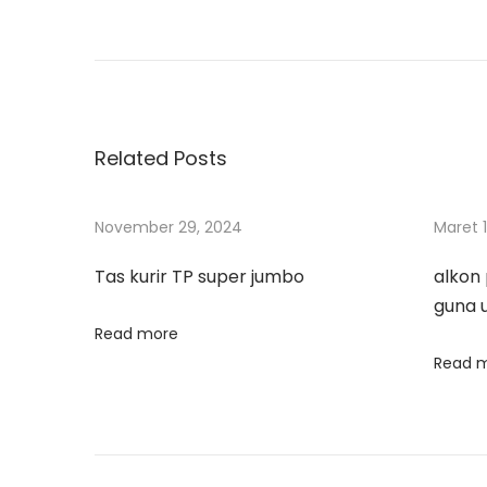
N
r
e
a
e
n
v
u
v
i
t
o
u
Related Posts
i
u
p
s
M
g
November 29, 2024
Maret 1
p
o
o
t
Tas kurir TP super jumbo
alkon 
a
s
o
guna 
t
r
Read more
s
:
V
Read 
a
i
r
i
p
o