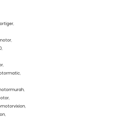
rtiger
,
rmotor
,
0
,
or
,
otormatic
,
motormurah
,
otor
,
motorvixion
,
ion
,