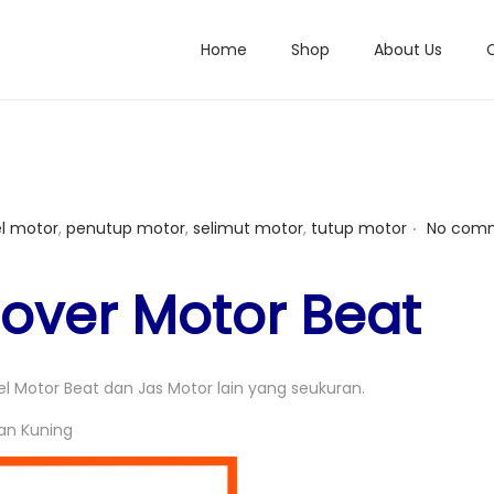
Home
Shop
About Us
.
l motor
,
penutup motor
,
selimut motor
,
tutup motor
No comm
over Motor Beat
el Motor Beat dan Jas Motor lain yang seukuran.
dan Kuning