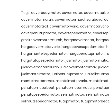
Tags
:
coverbodymotor
,
covermotor
,
covermotorbe
covermotormurah
,
covermotormurahsurabaya
,
co
covermotortrail
,
covermotorvario
,
covermotorvario
coverpenutupmotor
,
coversepedamotor
,
coverse
grosircovermotormurah
,
hargacovermotor
,
hargac
hargacovermotorvario
,
hargacoversepedamotor
,
h
hargamantelsepedamotor
,
hargapenutupmotor
,
h
hargatutupsepedamotor
,
jasmotor
,
jasmotormatic
jualcovermotormurah
,
jualcovermotornmax
,
jualc
jualmantelmotor
,
jualpenutupmotor
,
jualselimutmo
mantelmotornmax
,
mantelmotorvario
,
mantelmoto
penutupmotorbeat
,
penutupmotormatic
,
penutup
penutupsepedamotor
,
selimutmotor
,
selimutmoto
selimutsepedamotor
,
tutupmotor
,
tutupmotorbeat
P
P