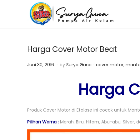
S
S
k
k
i
i
p
p
Harga Cover Motor Beat
t
t
o
o
.
.
P
J
P
Juni 30, 2016
by
Surya Guna
cover motor
,
mante
n
c
o
u
o
a
o
s
n
s
Harga C
v
n
t
i
t
i
t
e
3
e
g
e
d
0
d
Produk Cover Motor di Etalase ini cocok untuk Mant
a
n
o
,
i
Pilihan Warna :
Merah, Biru, Hitam, Abu-abu, Silver, 
t
t
n
2
n
i
0