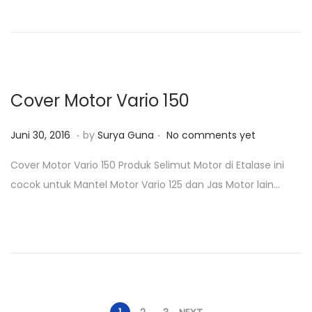
d
0
o
,
n
2
0
1
Cover Motor Vario 150
8
.
.
P
J
Juni 30, 2016
by
Surya Guna
No comments yet
o
u
Cover Motor Vario 150 Produk Selimut Motor di Etalase ini
s
n
cocok untuk Mantel Motor Vario 125 dan Jas Motor lain…
t
i
e
3
d
0
o
,
n
2
0
1