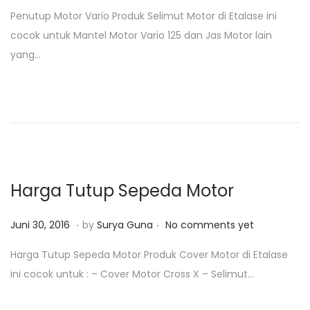
o
u
Penutup Motor Vario Produk Selimut Motor di Etalase ini
s
n
cocok untuk Mantel Motor Vario 125 dan Jas Motor lain
t
i
yang…
e
3
d
0
o
,
n
2
0
1
8
Harga Tutup Sepeda Motor
.
.
P
J
Juni 30, 2016
by
Surya Guna
No comments yet
o
u
Harga Tutup Sepeda Motor Produk Cover Motor di Etalase
s
n
ini cocok untuk : – Cover Motor Cross X – Selimut…
t
i
e
3