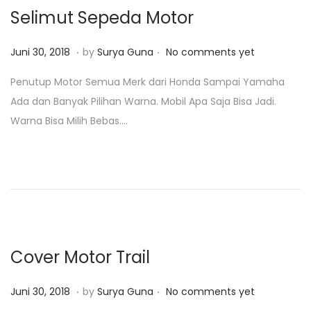
2
Selimut Sepeda Motor
0
1
.
.
P
J
Juni 30, 2018
by
Surya Guna
No comments yet
9
o
a
Penutup Motor Semua Merk dari Honda Sampai Yamaha
s
n
Ada dan Banyak Pilihan Warna. Mobil Apa Saja Bisa Jadi.
t
u
Warna Bisa Milih Bebas….
e
a
d
r
o
i
n
2
3
,
2
Cover Motor Trail
0
1
.
.
P
J
Juni 30, 2018
by
Surya Guna
No comments yet
9
o
a