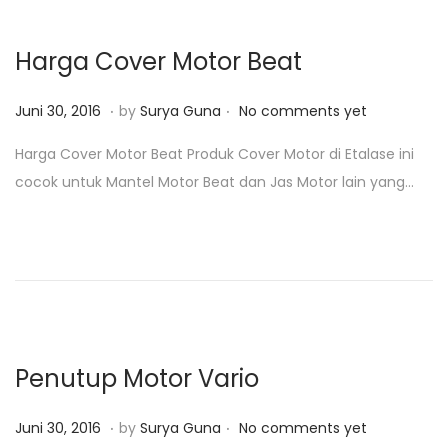
,
2
Harga Cover Motor Beat
0
1
.
.
P
J
Juni 30, 2016
by
Surya Guna
No comments yet
9
o
u
Harga Cover Motor Beat Produk Cover Motor di Etalase ini
s
n
cocok untuk Mantel Motor Beat dan Jas Motor lain yang…
t
i
e
3
d
0
o
,
n
2
0
1
Penutup Motor Vario
8
.
.
P
J
Juni 30, 2016
by
Surya Guna
No comments yet