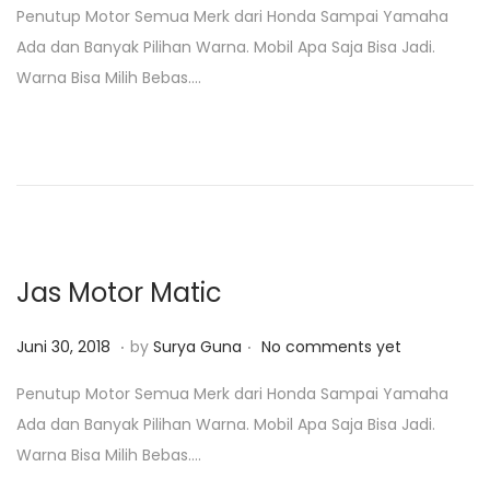
Penutup Motor Semua Merk dari Honda Sampai Yamaha
s
n
Ada dan Banyak Pilihan Warna. Mobil Apa Saja Bisa Jadi.
t
u
Warna Bisa Milih Bebas….
e
a
d
r
o
i
n
2
3
,
2
Jas Motor Matic
0
1
.
.
P
J
Juni 30, 2018
by
Surya Guna
No comments yet
9
o
a
Penutup Motor Semua Merk dari Honda Sampai Yamaha
s
n
Ada dan Banyak Pilihan Warna. Mobil Apa Saja Bisa Jadi.
t
u
Warna Bisa Milih Bebas….
e
a