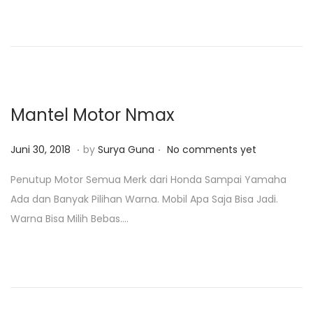
d
r
o
i
n
2
3
,
2
Mantel Motor Nmax
0
1
.
.
P
J
Juni 30, 2018
by
Surya Guna
No comments yet
9
o
a
Penutup Motor Semua Merk dari Honda Sampai Yamaha
s
n
Ada dan Banyak Pilihan Warna. Mobil Apa Saja Bisa Jadi.
t
u
Warna Bisa Milih Bebas….
e
a
d
r
o
i
n
2
3