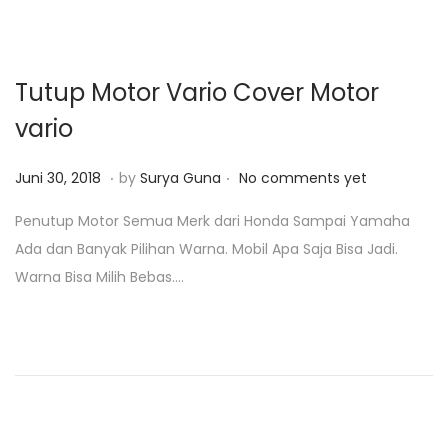
3
o
,
n
2
Tutup Motor Vario Cover Motor
0
vario
1
9
.
.
P
J
Juni 30, 2018
by
Surya Guna
No comments yet
o
a
Penutup Motor Semua Merk dari Honda Sampai Yamaha
s
n
Ada dan Banyak Pilihan Warna. Mobil Apa Saja Bisa Jadi.
t
u
Warna Bisa Milih Bebas….
e
a
d
r
o
i
n
2
3
,