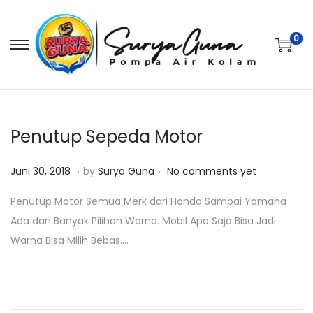
0
S
S
k
k
i
i
p
p
t
t
Penutup Sepeda Motor
o
o
.
.
P
J
n
c
Juni 30, 2018
by
Surya Guna
No comments yet
o
a
a
o
Penutup Motor Semua Merk dari Honda Sampai Yamaha
s
n
v
n
Ada dan Banyak Pilihan Warna. Mobil Apa Saja Bisa Jadi.
t
u
i
t
Warna Bisa Milih Bebas….
e
a
g
e
d
r
a
n
o
i
t
t
n
2
i