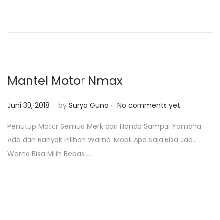
d
r
o
i
n
2
3
,
2
Mantel Motor Nmax
0
1
.
.
P
J
Juni 30, 2018
by
Surya Guna
No comments yet
9
o
a
Penutup Motor Semua Merk dari Honda Sampai Yamaha
s
n
Ada dan Banyak Pilihan Warna. Mobil Apa Saja Bisa Jadi.
t
u
Warna Bisa Milih Bebas….
e
a
d
r
o
i
n
2
3