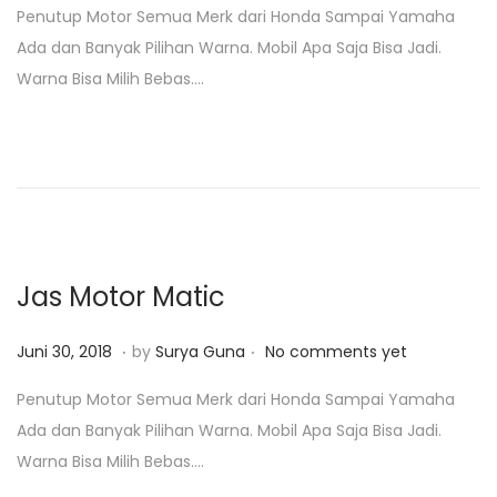
Penutup Motor Semua Merk dari Honda Sampai Yamaha
s
n
Ada dan Banyak Pilihan Warna. Mobil Apa Saja Bisa Jadi.
t
u
Warna Bisa Milih Bebas….
e
a
d
r
o
i
n
2
3
,
2
Jas Motor Matic
0
1
.
.
P
J
Juni 30, 2018
by
Surya Guna
No comments yet
9
o
a
Penutup Motor Semua Merk dari Honda Sampai Yamaha
s
n
Ada dan Banyak Pilihan Warna. Mobil Apa Saja Bisa Jadi.
t
u
Warna Bisa Milih Bebas….
e
a