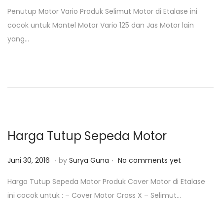
o
u
Penutup Motor Vario Produk Selimut Motor di Etalase ini
s
n
cocok untuk Mantel Motor Vario 125 dan Jas Motor lain
t
i
yang…
e
3
d
0
o
,
n
2
0
1
8
Harga Tutup Sepeda Motor
.
.
P
J
Juni 30, 2016
by
Surya Guna
No comments yet
o
u
Harga Tutup Sepeda Motor Produk Cover Motor di Etalase
s
n
ini cocok untuk : – Cover Motor Cross X – Selimut…
t
i
e
3