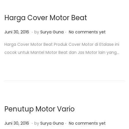
,
2
Harga Cover Motor Beat
0
1
.
.
P
J
Juni 30, 2016
by
Surya Guna
No comments yet
9
o
u
Harga Cover Motor Beat Produk Cover Motor di Etalase ini
s
n
cocok untuk Mantel Motor Beat dan Jas Motor lain yang…
t
i
e
3
d
0
o
,
n
2
0
1
Penutup Motor Vario
8
.
.
P
J
Juni 30, 2016
by
Surya Guna
No comments yet