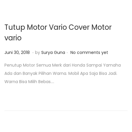
3
o
,
n
2
Tutup Motor Vario Cover Motor
0
vario
1
9
.
.
P
J
Juni 30, 2018
by
Surya Guna
No comments yet
o
a
Penutup Motor Semua Merk dari Honda Sampai Yamaha
s
n
Ada dan Banyak Pilihan Warna. Mobil Apa Saja Bisa Jadi.
t
u
Warna Bisa Milih Bebas….
e
a
d
r
o
i
n
2
3
,