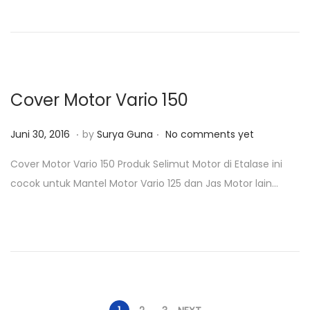
d
0
o
,
n
2
0
1
Cover Motor Vario 150
8
.
.
P
J
Juni 30, 2016
by
Surya Guna
No comments yet
o
u
Cover Motor Vario 150 Produk Selimut Motor di Etalase ini
s
n
cocok untuk Mantel Motor Vario 125 dan Jas Motor lain…
t
i
e
3
d
0
o
,
n
2
0
1