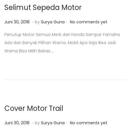
2
Selimut Sepeda Motor
0
1
.
.
P
J
Juni 30, 2018
by
Surya Guna
No comments yet
9
o
a
Penutup Motor Semua Merk dari Honda Sampai Yamaha
s
n
Ada dan Banyak Pilihan Warna. Mobil Apa Saja Bisa Jadi.
t
u
Warna Bisa Milih Bebas….
e
a
d
r
o
i
n
2
3
,
2
Cover Motor Trail
0
1
.
.
P
J
Juni 30, 2018
by
Surya Guna
No comments yet
9
o
a