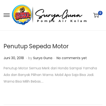
0
S
S
k
k
i
i
p
p
t
t
Penutup Sepeda Motor
o
o
.
.
P
J
n
c
Juni 30, 2018
by
Surya Guna
No comments yet
o
a
a
o
Penutup Motor Semua Merk dari Honda Sampai Yamaha
s
n
v
n
Ada dan Banyak Pilihan Warna. Mobil Apa Saja Bisa Jadi.
t
u
i
t
Warna Bisa Milih Bebas….
e
a
g
e
d
r
a
n
o
i
t
t
n
2
i