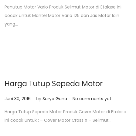
o
u
Penutup Motor Vario Produk Selimut Motor di Etalase ini
s
n
cocok untuk Mantel Motor Vario 125 dan Jas Motor lain
t
i
yang…
e
3
d
0
o
,
n
2
0
1
8
Harga Tutup Sepeda Motor
.
.
P
J
Juni 30, 2016
by
Surya Guna
No comments yet
o
u
Harga Tutup Sepeda Motor Produk Cover Motor di Etalase
s
n
ini cocok untuk : – Cover Motor Cross X – Selimut…
t
i
e
3