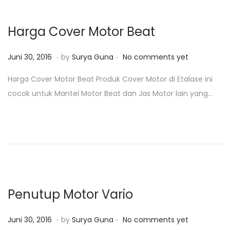
,
2
Harga Cover Motor Beat
0
1
.
.
P
J
Juni 30, 2016
by
Surya Guna
No comments yet
9
o
u
Harga Cover Motor Beat Produk Cover Motor di Etalase ini
s
n
cocok untuk Mantel Motor Beat dan Jas Motor lain yang…
t
i
e
3
d
0
o
,
n
2
0
1
Penutup Motor Vario
8
.
.
P
J
Juni 30, 2016
by
Surya Guna
No comments yet