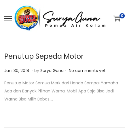
0
S
S
k
k
i
i
p
p
t
t
Penutup Sepeda Motor
o
o
.
.
P
J
n
c
Juni 30, 2018
by
Surya Guna
No comments yet
o
a
a
o
Penutup Motor Semua Merk dari Honda Sampai Yamaha
s
n
v
n
Ada dan Banyak Pilihan Warna. Mobil Apa Saja Bisa Jadi.
t
u
i
t
Warna Bisa Milih Bebas….
e
a
g
e
d
r
a
n
o
i
t
t
n
2
i