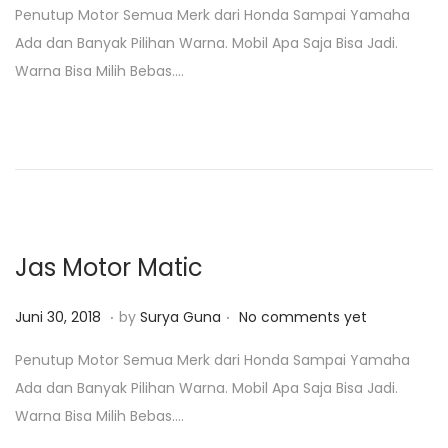
Penutup Motor Semua Merk dari Honda Sampai Yamaha
s
n
Ada dan Banyak Pilihan Warna. Mobil Apa Saja Bisa Jadi.
t
u
Warna Bisa Milih Bebas….
e
a
d
r
o
i
n
2
3
,
2
Jas Motor Matic
0
1
.
.
P
J
Juni 30, 2018
by
Surya Guna
No comments yet
9
o
a
Penutup Motor Semua Merk dari Honda Sampai Yamaha
s
n
Ada dan Banyak Pilihan Warna. Mobil Apa Saja Bisa Jadi.
t
u
Warna Bisa Milih Bebas….
e
a