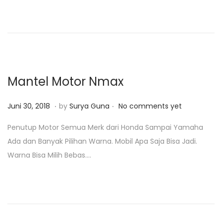
d
r
o
i
n
2
3
,
2
Mantel Motor Nmax
0
1
.
.
P
J
Juni 30, 2018
by
Surya Guna
No comments yet
9
o
a
Penutup Motor Semua Merk dari Honda Sampai Yamaha
s
n
Ada dan Banyak Pilihan Warna. Mobil Apa Saja Bisa Jadi.
t
u
Warna Bisa Milih Bebas….
e
a
d
r
o
i
n
2
3