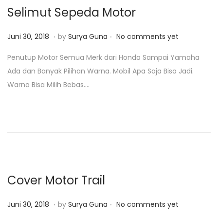
2
Selimut Sepeda Motor
0
1
.
.
P
J
Juni 30, 2018
by
Surya Guna
No comments yet
9
o
a
Penutup Motor Semua Merk dari Honda Sampai Yamaha
s
n
Ada dan Banyak Pilihan Warna. Mobil Apa Saja Bisa Jadi.
t
u
Warna Bisa Milih Bebas….
e
a
d
r
o
i
n
2
3
,
2
Cover Motor Trail
0
1
.
.
P
J
Juni 30, 2018
by
Surya Guna
No comments yet
9
o
a