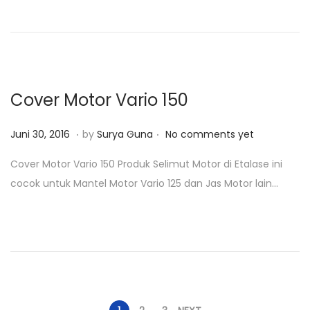
d
0
o
,
n
2
0
1
Cover Motor Vario 150
8
.
.
P
J
Juni 30, 2016
by
Surya Guna
No comments yet
o
u
Cover Motor Vario 150 Produk Selimut Motor di Etalase ini
s
n
cocok untuk Mantel Motor Vario 125 dan Jas Motor lain…
t
i
e
3
d
0
o
,
n
2
0
1