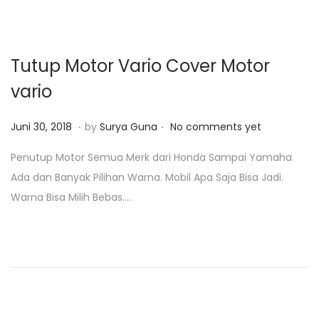
3
o
,
n
2
Tutup Motor Vario Cover Motor
0
vario
1
9
.
.
P
J
Juni 30, 2018
by
Surya Guna
No comments yet
o
a
Penutup Motor Semua Merk dari Honda Sampai Yamaha
s
n
Ada dan Banyak Pilihan Warna. Mobil Apa Saja Bisa Jadi.
t
u
Warna Bisa Milih Bebas….
e
a
d
r
o
i
n
2
3
,