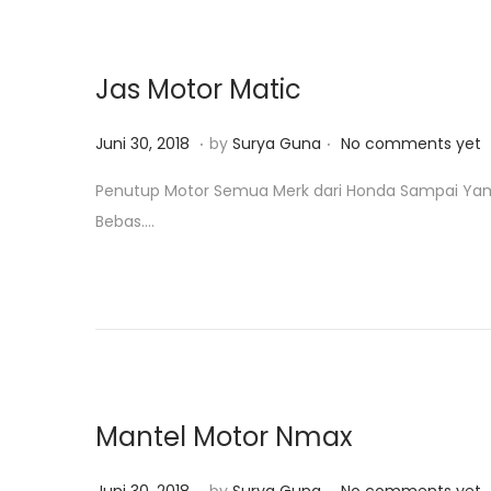
n
2
3
,
Jas Motor Matic
2
0
.
.
P
J
Juni 30, 2018
by
Surya Guna
No comments yet
1
o
a
Penutup Motor Semua Merk dari Honda Sampai Yamaha
9
s
n
Bebas….
t
u
e
a
d
r
o
i
n
2
3
,
Mantel Motor Nmax
2
0
.
.
P
J