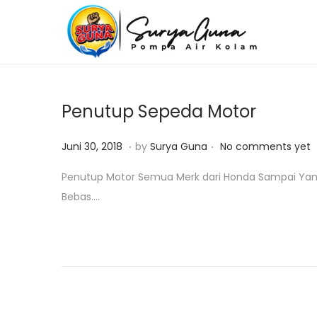
S
S
k
k
i
i
p
p
Penutup Sepeda Motor
t
t
o
o
.
.
P
J
Juni 30, 2018
by
Surya Guna
No comments yet
n
c
o
a
Penutup Motor Semua Merk dari Honda Sampai Yamaha
a
o
s
n
Bebas….
v
n
t
u
i
t
e
a
g
e
d
r
a
n
o
i
t
t
n
2
i
3