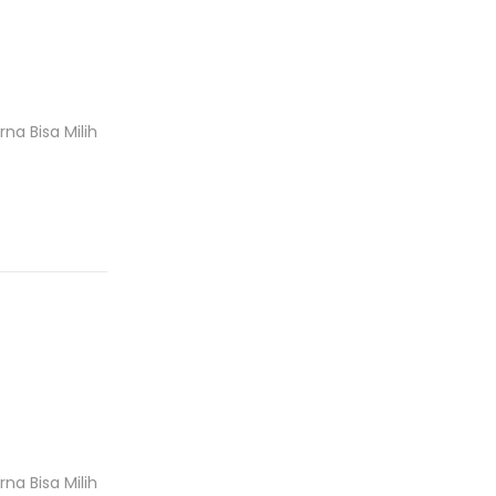
r
o
d
u
k
a Bisa Milih
a Bisa Milih