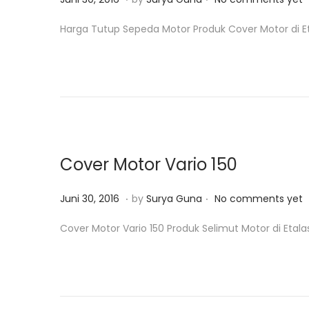
o
u
Harga Tutup Sepeda Motor Produk Cover Motor di Eta
s
n
t
i
e
3
d
0
o
,
n
2
0
Cover Motor Vario 150
1
8
.
.
P
J
Juni 30, 2016
by
Surya Guna
No comments yet
o
u
Cover Motor Vario 150 Produk Selimut Motor di Etala
s
n
t
i
e
3
d
0