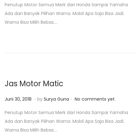
Penutup Motor Semua Merk dari Honda Sampai Yamaha
s
n
Ada dan Banyak Pilihan Warna. Mobil Apa Saja Bisa Jadi.
t
u
Warna Bisa Milih Bebas….
e
a
d
r
o
i
n
2
3
,
2
Jas Motor Matic
0
1
.
.
P
J
Juni 30, 2018
by
Surya Guna
No comments yet
9
o
a
Penutup Motor Semua Merk dari Honda Sampai Yamaha
s
n
Ada dan Banyak Pilihan Warna. Mobil Apa Saja Bisa Jadi.
t
u
Warna Bisa Milih Bebas….
e
a