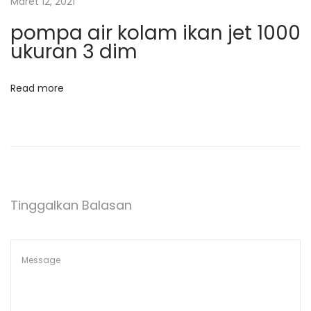
o
Maret 12, 2021
n
pompa air kolam ikan jet 1000
B
s
ukuran 3 dim
u
r
u
Read more
n
g
M
u
r
Tinggalkan Balasan
a
h
d
a
n
M