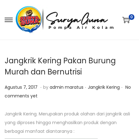
0
S
S
k
k
i
i
p
p
t
t
Jangkrik Kering Pakan Burung
o
o
Murah dan Bernutrisi
n
c
.
.
.
a
o
P
O
P
Agustus 7, 2017
by
admin maratus
Jangkrik Kering
No
v
n
o
k
o
comments yet
i
t
s
t
s
g
e
t
o
t
Jangkrik Kering. Merupakan produk olahan dari jangkrik asli
a
n
e
b
e
yang diproses hingga menghasilkan produk dengan
t
t
d
e
d
berbagai manfaat diantaranya :
i
o
r
i