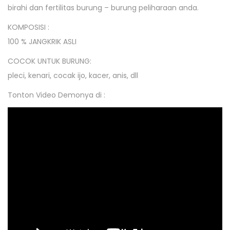
birahi dan fertilitas burung – burung peliharaan anda.
KOMPOSISI :
100 % JANGKRIK ASLI
COCOK UNTUK BURUNG:
pleci, kenari, cocak ijo, kacer, anis, dll
Tonton Video Demonya di :