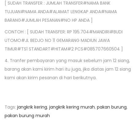
[ SUDAH TRANSFER : JUMLAH TRANSFER#NAMA BANK
TUJUAN#NAMA ANDA#ALAMAT LENGKAP ANDA#NAMA
BARANG#JUMLAH PESANAN#NO HP ANDA ]
CONTOH : [ SUDAH TRANSFER: RP 195.704#MANDIRI#BUDI
UTOMO#JL BEDJO NO 11 GEMARANG MADIUN JAWA
TIMUR#TS1 STANDART#HITAM#2 PCS#085707660504 ]
4. Tranfer pembayaran yang masuk sebelum jam 12 siang,
barang akan kami kirim hari itu juga, jika diatas jam 12 siang
kami akan kirim pesanan di hari berikutnya.
Tags
:
jangkrik kering
,
jangkrik kering murah
,
pakan burung
,
pakan burung murah
N
P
T
r
e