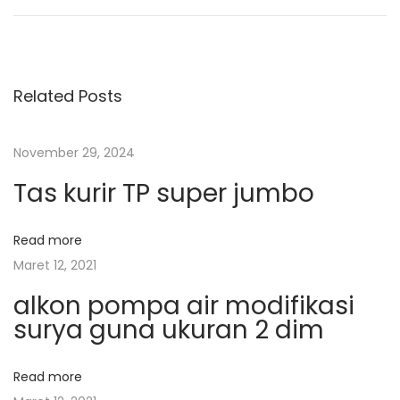
a
e
p
v
u
v
i
n
o
g
Related Posts
i
u
J
s
a
g
November 29, 2024
p
n
Tas kurir TP super jumbo
o
g
a
s
k
t
r
Read more
s
:
i
Maret 12, 2021
k
i
alkon pompa air modifikasi
P
surya guna ukuran 2 dim
a
p
k
Read more
a